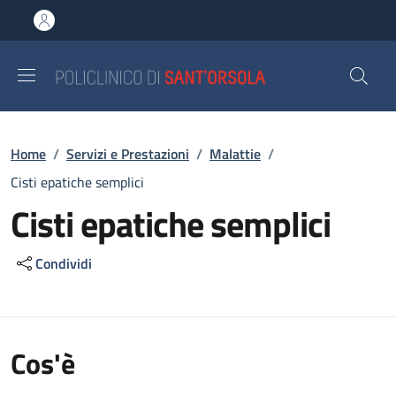
Salta al contenuto principale
Skip to footer content
Briciole di pane
Home
/
Servizi e Prestazioni
/
Malattie
/
Cisti epatiche semplici
Cisti epatiche semplici
Condividi
Cos'è