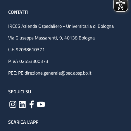
CONTATTI
IRCCS Azienda Ospedaliero - Universitaria di Bologna
Via Giuseppe Massarenti, 9, 40138 Bologna
C.F. 92038610371
P.IVA 02553300373
PEC:
PEIdirezione.generale@pec.aosp.bo.it
SEGUICI SU
SCARICA L'APP