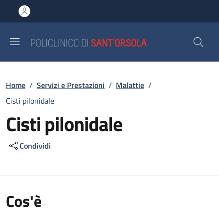
Salta al contenuto principale
Skip to footer content
Briciole di pane
Home
/
Servizi e Prestazioni
/
Malattie
/
Cisti pilonidale
Cisti pilonidale
Condividi
Cos'è