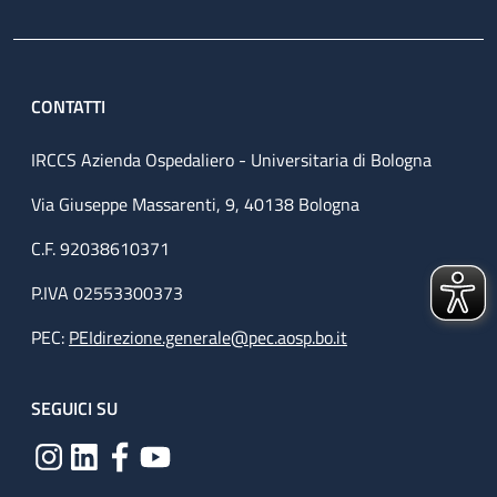
CONTATTI
IRCCS Azienda Ospedaliero - Universitaria di Bologna
Via Giuseppe Massarenti, 9, 40138 Bologna
C.F. 92038610371
P.IVA 02553300373
PEC:
PEIdirezione.generale@pec.aosp.bo.it
SEGUICI SU