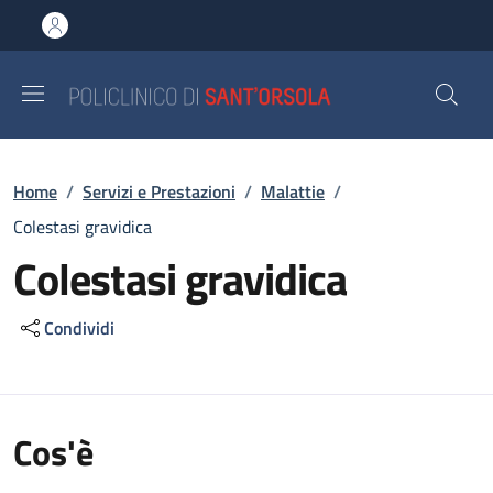
Salta al contenuto principale
Skip to footer content
Briciole di pane
Home
/
Servizi e Prestazioni
/
Malattie
/
Colestasi gravidica
Colestasi gravidica
Condividi
Cos'è