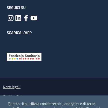
SEGUICI SU
SCARICA L'APP
Useful links section
Small prints
Note legali
Cookies Policy
Questo sito utilizza cookie tecnici, analytics e di terze
Policy privacy e protezione del dato personale