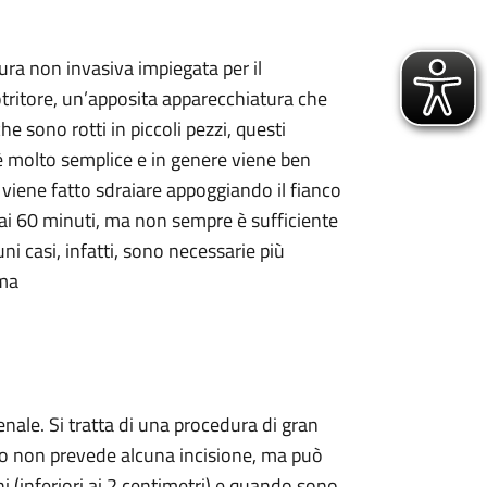
ura non invasiva impiegata per il
itotritore, un’apposita apparecchiatura che
e sono rotti in piccoli pezzi, questi
 è molto semplice e in genere viene ben
 viene fatto sdraiare appoggiando il fianco
 ai 60 minuti, ma non sempre è sufficiente
i casi, infatti, sono necessarie più
ema
enale. Si tratta di una procedura di gran
nto non prevede alcuna incisione, ma può
i (inferiori ai 2 centimetri) e quando sono