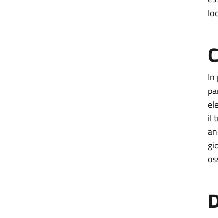
loc
C
In
par
el
il
an
gi
os
D