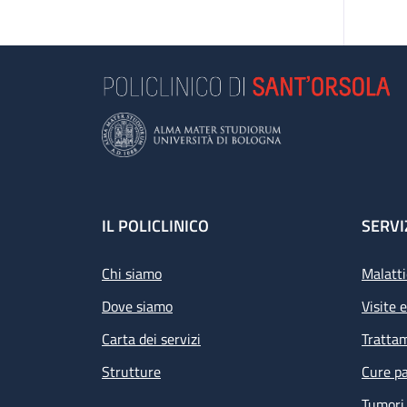
Footer
IL POLICLINICO
SERVI
Chi siamo
Malatti
Dove siamo
Visite 
Carta dei servizi
Tratta
Strutture
Cure pa
Tumori 