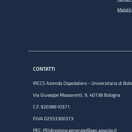
Malatti
CONTATTI
IRCCS Azienda Ospedaliero - Universitaria di Bol
Via Giuseppe Massarenti, 9, 40138 Bologna
C.F. 92038610371
P.IVA 02553300373
PEC:
PEIdirezione.generale@pec.aosp.bo.it