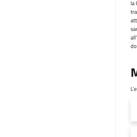
la
tr
at
sa
al
do
M
L’