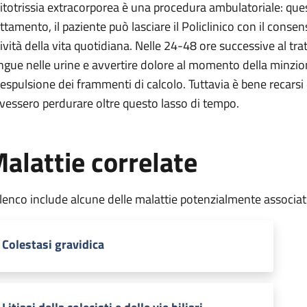
 litotrissia extracorporea è una procedura ambulatoriale: ques
attamento, il paziente può lasciare il Policlinico con il conse
tività della vita quotidiana. Nelle 24-48 ore successive al tr
ngue nelle urine e avvertire dolore al momento della minzi
l’espulsione dei frammenti di calcolo. Tuttavia è bene recars
vessero perdurare oltre questo lasso di tempo.
alattie correlate
elenco include alcune delle malattie potenzialmente associa
Colestasi gravidica