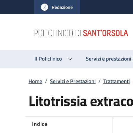
Salta al contenuto principale
Skip to footer content
Redazione
Il Policlinico
Servizi e prestazioni
Briciole di pane
Home
/
Servizi e Prestazioni
/
Trattamenti
Litotrissia extra
Indice