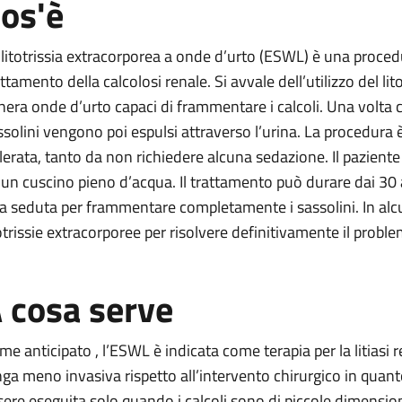
os'è
L)
ea (ESWL)
 litotrissia extracorporea a onde d’urto (ESWL) è una proced
rporea (ESWL)
attamento della calcolosi renale. Si avvale dell’utilizzo del l
nera onde d’urto capaci di frammentare i calcoli. Una volta ch
acorporea (ESWL)
ssolini vengono poi espulsi attraverso l’urina. La procedura
orporea (ESWL)
llerata, tanto da non richiedere alcuna sedazione. Il paziente
corporea (ESWL)
 un cuscino pieno d’acqua. Il trattamento può durare dai 30
a seduta per frammentare completamente i sassolini. In alcun
totrissie extracorporee per risolvere definitivamente il probl
 cosa serve
me anticipato , l’ESWL è indicata come terapia per la litiasi r
nga meno invasiva rispetto all’intervento chirurgico in qua
sere eseguita solo quando i calcoli sono di piccole dimension