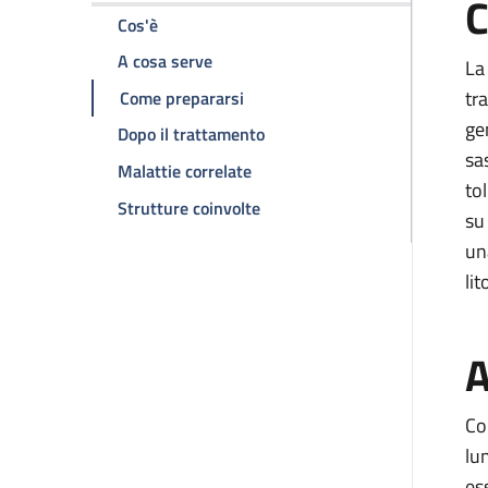
C
della pagina Litotrissia extracorporea (ESW
Cos'è
della pagina Litotrissia extracorpor
A cosa serve
La
della pagina Litotrissia extraco
tr
Come prepararsi
ge
della pagina Litotrissia extr
Dopo il trattamento
sa
della pagina Litotrissia extrac
Malattie correlate
to
della pagina Litotrissia extra
Strutture coinvolte
su
un
li
A
Co
lu
es