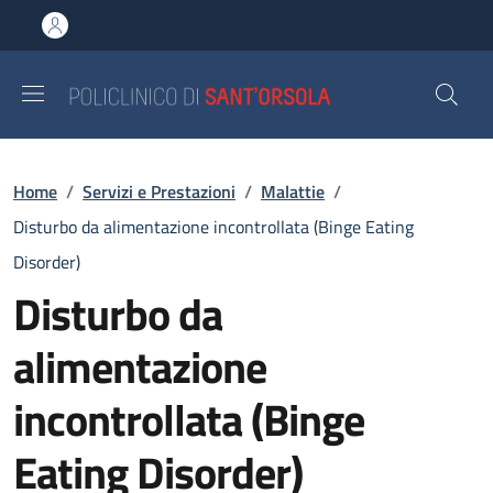
Salta al contenuto principale
Skip to footer content
Briciole di pane
Home
/
Servizi e Prestazioni
/
Malattie
/
Disturbo da alimentazione incontrollata (Binge Eating
Disorder)
Disturbo da
alimentazione
incontrollata (Binge
Eating Disorder)