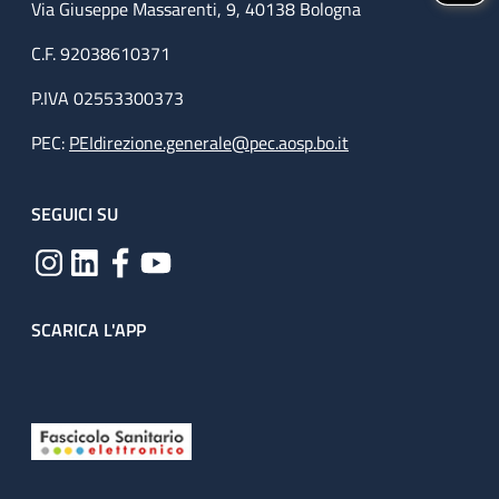
Via Giuseppe Massarenti, 9, 40138 Bologna
C.F. 92038610371
P.IVA 02553300373
PEC:
PEIdirezione.generale@pec.aosp.bo.it
SEGUICI SU
SCARICA L'APP