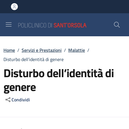
Salta al contenuto principale
Skip to footer content
Briciole di pane
Home
/
Servizi e Prestazioni
/
Malattie
/
Disturbo dell’identità di genere
Disturbo dell’identità di
genere
Condividi