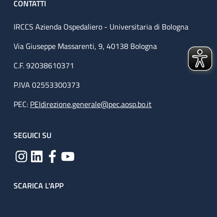
CONTATTI
IRCCS Azienda Ospedaliero - Universitaria di Bologna
Via Giuseppe Massarenti, 9, 40138 Bologna
C.F. 92038610371
P.IVA 02553300373
PEC:
PEIdirezione.generale@pec.aosp.bo.it
SEGUICI SU
SCARICA L'APP