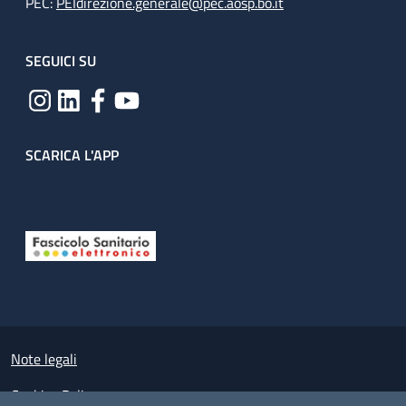
PEC:
PEIdirezione.generale@pec.aosp.bo.it
SEGUICI SU
SCARICA L'APP
Useful links section
Small prints
Note legali
Cookies Policy