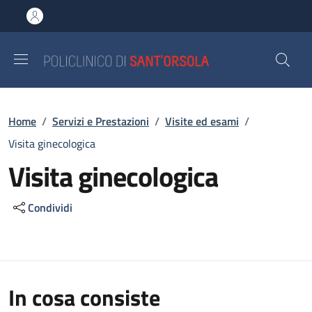
Salta al contenuto principale
Skip to footer content
Briciole di pane
Home
/
Servizi e Prestazioni
/
Visite ed esami
/
Visita ginecologica
Visita ginecologica
Condividi
In cosa consiste