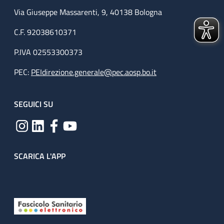
Via Giuseppe Massarenti, 9, 40138 Bologna
C.F. 92038610371
P.IVA 02553300373
PEC:
PEIdirezione.generale@pec.aosp.bo.it
SEGUICI SU
SCARICA L'APP