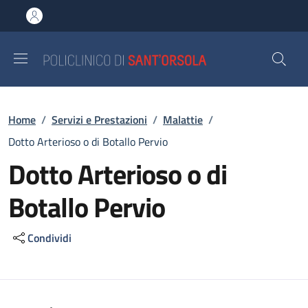
Salta al contenuto principale
Skip to footer content
Briciole di pane
Home
/
Servizi e Prestazioni
/
Malattie
/
Dotto Arterioso o di Botallo Pervio
Dotto Arterioso o di
Botallo Pervio
Condividi