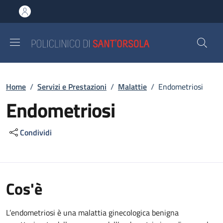
Salta al contenuto principale
Skip to footer content
Briciole di pane
Home
/
Servizi e Prestazioni
/
Malattie
/
Endometriosi
Endometriosi
Condividi
Cos'è
L’endometriosi è una malattia ginecologica benigna