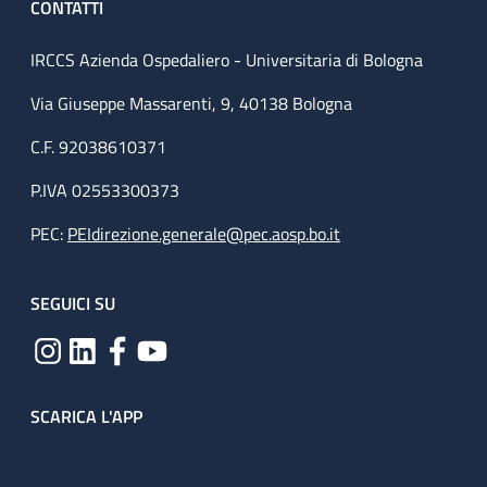
CONTATTI
IRCCS Azienda Ospedaliero - Universitaria di Bologna
Via Giuseppe Massarenti, 9, 40138 Bologna
C.F. 92038610371
P.IVA 02553300373
PEC:
PEIdirezione.generale@pec.aosp.bo.it
SEGUICI SU
SCARICA L'APP