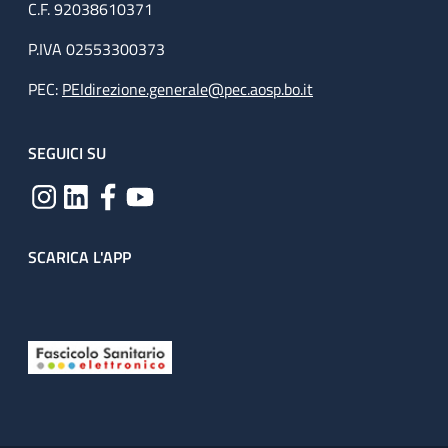
C.F. 92038610371
P.IVA 02553300373
PEC:
PEIdirezione.generale@pec.aosp.bo.it
SEGUICI SU
SCARICA L'APP