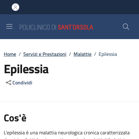
Salta al contenuto principale
Skip to footer content
Briciole di pane
Home
/
Servizi e Prestazioni
/
Malattie
/
Epilessia
Epilessia
Condividi
Cos'è
L’epilessia è una malattia neurologica cronica caratterizzata