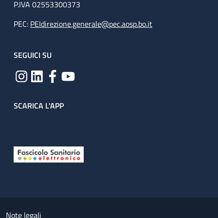
P.IVA 02553300373
PEC:
PEIdirezione.generale@pec.aosp.bo.it
SEGUICI SU
SCARICA L'APP
Useful links section
Small prints
Note legali