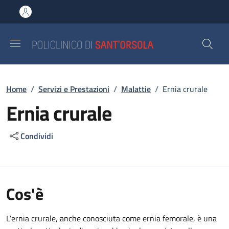
Salta al contenuto principale
Skip to footer content
Briciole di pane
Home
/
Servizi e Prestazioni
/
Malattie
/
Ernia crurale
Ernia crurale
Condividi
Cos'è
L’ernia crurale, anche conosciuta come ernia femorale, è una