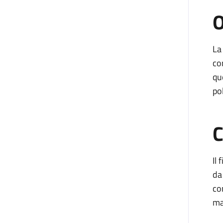
O
La
co
qu
po
C
Il
da
co
ma