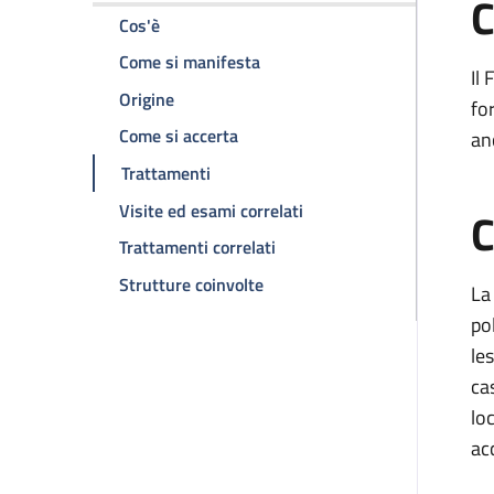
C
della pagina Fibroma polmonare
Cos'è
della pagina Fibroma polmonar
Come si manifesta
Il
della pagina Fibroma polmonare
Origine
for
della pagina Fibroma polmonare
Come si accerta
an
della pagina Fibroma polmonare
Trattamenti
della pagina Fibroma po
Visite ed esami correlati
C
della pagina Fibroma polmon
Trattamenti correlati
della pagina Fibroma polmona
Strutture coinvolte
La
po
le
ca
lo
ac