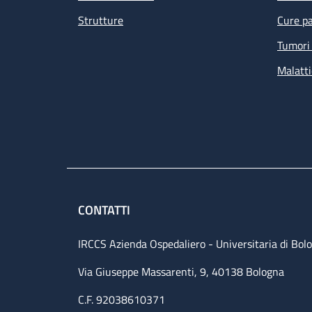
Strutture
Cure pa
Tumori 
Malatti
CONTATTI
IRCCS Azienda Ospedaliero - Universitaria di Bol
Via Giuseppe Massarenti, 9, 40138 Bologna
C.F. 92038610371