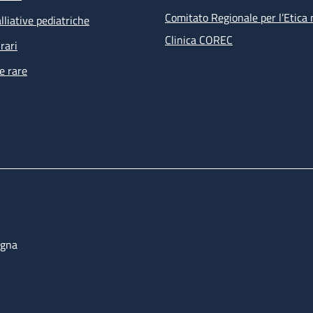
Comitato Regionale per l’Etica 
lliative pediatriche
Clinica COREC
rari
e rare
ogna