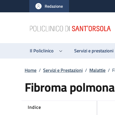
Salta al contenuto principale
Skip to footer content
Redazione
Il Policlinico
Servizi e prestazioni
Briciole di pane
Home
/
Servizi e Prestazioni
/
Malattie
/
F
Fibroma polmona
Indice