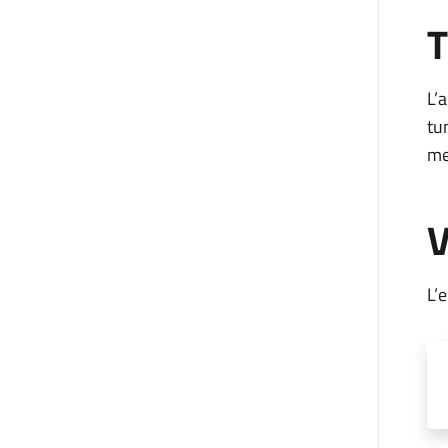
T
L’
tu
me
V
L’