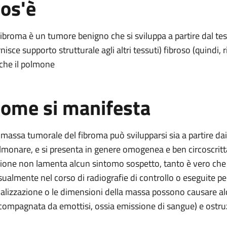
os'è
e
 Fibroma è un tumore benigno che si sviluppa a partire dal t
nisce supporto strutturale agli altri tessuti) fibroso (quindi, r
che il polmone
lmonare
ome si manifesta
are
re
 massa tumorale del fibroma può svilupparsi sia a partire da
lmonare, e si presenta in genere omogenea e ben circoscritta
sione non lamenta alcun sintomo sospetto, tanto è vero che i
sualmente nel corso di radiografie di controllo o eseguite per 
calizzazione o le dimensioni della massa possono causare alcu
compagnata da emottisi, ossia emissione di sangue) e ostru