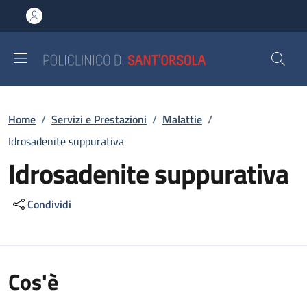
Salta al contenuto principale
Skip to footer content
Briciole di pane
Home
/
Servizi e Prestazioni
/
Malattie
/
Idrosadenite suppurativa
Idrosadenite suppurativa
Condividi
Cos'è