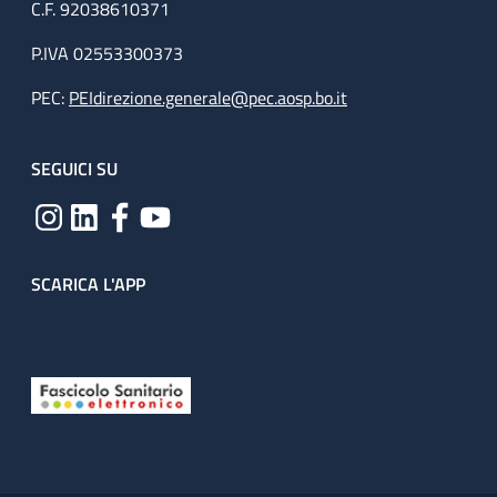
C.F. 92038610371
P.IVA 02553300373
PEC:
PEIdirezione.generale@pec.aosp.bo.it
SEGUICI SU
SCARICA L'APP