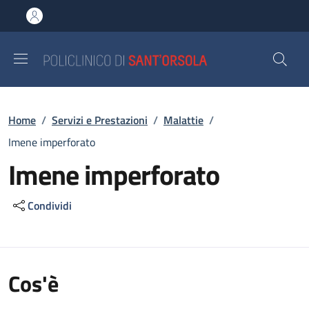
Salta al contenuto principale
Skip to footer content
Briciole di pane
Home
/
Servizi e Prestazioni
/
Malattie
/
Imene imperforato
Imene imperforato
Condividi
Cos'è