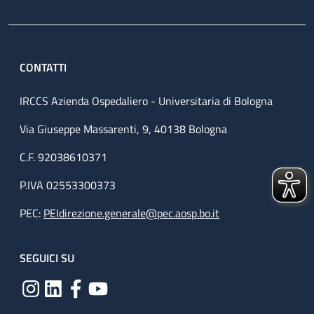
CONTATTI
IRCCS Azienda Ospedaliero - Universitaria di Bologna
Via Giuseppe Massarenti, 9, 40138 Bologna
C.F. 92038610371
P.IVA 02553300373
PEC:
PEIdirezione.generale@pec.aosp.bo.it
SEGUICI SU