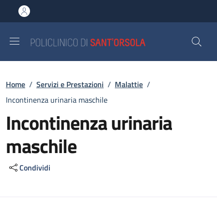
Salta al contenuto principale
Skip to footer content
Briciole di pane
Home
/
Servizi e Prestazioni
/
Malattie
/
Incontinenza urinaria maschile
Incontinenza urinaria
maschile
Condividi