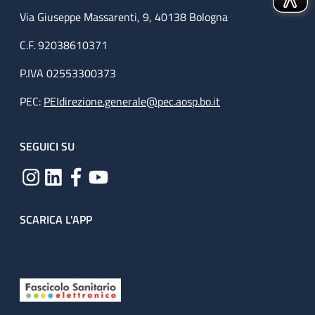
Via Giuseppe Massarenti, 9, 40138 Bologna
C.F. 92038610371
P.IVA 02553300373
PEC:
PEIdirezione.generale@pec.aosp.bo.it
SEGUICI SU
SCARICA L'APP