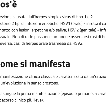
os'è
SV)
es simplex (HSV)
fezione causata dall’herpes simplex virus di tipo 1 e 2.
 simplex (HSV)
istono 2 tipi di infezioni erpetiche: HSV1 (orale) - infetta il 
plex (HSV)
ntatto con lesioni erpetiche e/o saliva; HSV 2 (genitale) - infe
ssuale. Non di rado possono comunque osservarsi casi di he
pes simplex (HSV)
ceversa, casi di herpes orale trasmessi da HSV2.
ome si manifesta
 manifestazione clinica classica è caratterizzata da un’eruzi
 un’evoluzione in senso crostoso.
 distingue la prima manifestazione (episodio primario, a cara
decorso clinico più lieve).