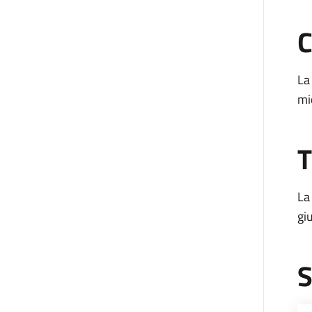
C
La
mi
T
La
gi
S