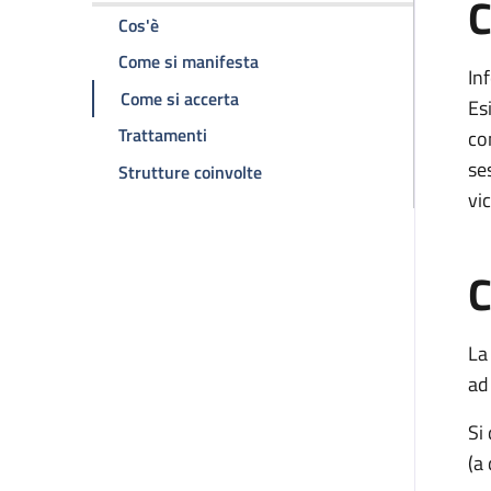
C
della pagina Infezione da herpes simplex (H
Cos'è
della pagina Infezione da herp
Come si manifesta
In
della pagina Infezione da herpes
Come si accerta
Es
della pagina Infezione da herpes sim
Trattamenti
co
se
della pagina Infezione da her
Strutture coinvolte
vi
C
La
ad
Si
(a 