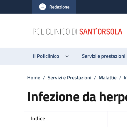
Salta al contenuto principale
Skip to footer content
Redazione
Il Policlinico
Servizi e prestazioni
Briciole di pane
Home
/
Servizi e Prestazioni
/
Malattie
/
I
Infezione da herp
Indice