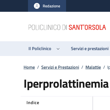
Salta al contenuto principale
Skip to footer content
Redazione
Il Policlinico
Servizi e prestazioni
Briciole di pane
Home
/
Servizi e Prestazioni
/
Malattie
/
I
Iperprolattinemia
Indice