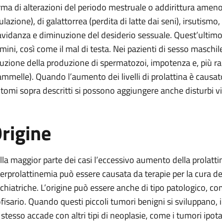
rma di alterazioni del periodo mestruale o addirittura amen
ulazione), di galattorrea (perdita di latte dai seni), irsutismo
avidanza e diminuzione del desiderio sessuale. Quest’ultim
mini, così come il mal di testa. Nei pazienti di sesso maschi
duzione della produzione di spermatozoi, impotenza e, più ra
mmelle). Quando l’aumento dei livelli di prolattina è causat
ntomi sopra descritti si possono aggiungere anche disturbi vis
rigine
lla maggior parte dei casi l’eccessivo aumento della prolattina
iperprolattinemia può essere causata da terapie per la cura de
ichiatriche. L’origine può essere anche di tipo patologico, c
ofisario. Quando questi piccoli tumori benigni si sviluppano, i
 stesso accade con altri tipi di neoplasie, come i tumori ipota