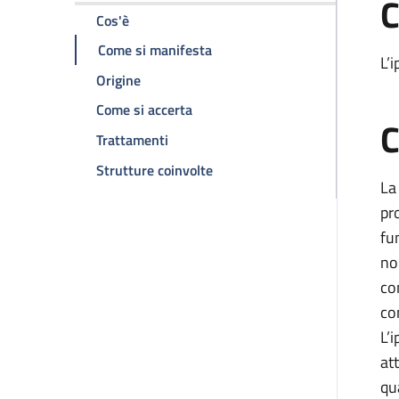
C
della pagina Iperprolattinemia
Cos'è
della pagina Iperprolattinemia
Come si manifesta
L’
della pagina Iperprolattinemia
Origine
della pagina Iperprolattinemia
Come si accerta
C
della pagina Iperprolattinemia
Trattamenti
della pagina Iperprolattinemia
Strutture coinvolte
La
pr
fu
no
co
co
L’
at
qu