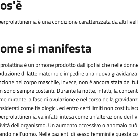
os'è
iperprolattinemia è una condizione caratterizzata da alti livel
ome si manifesta
 prolattina è un ormone prodotto dall’ipofisi che nelle donne 
oduzione di latte materno e impedire una nuova gravidanza d
nzione nel corpo maschile, invece, non è ancora stata del tutto
n sono sempre costanti. Durante la notte, infatti, la concen
me durante la fase di ovulazione e nel corso della gravidanza
nsiderati come fisiologici, ed entro certi limiti non costitui
iperprolattinemia va infatti intesa come un’alterazione dei liv
tività dell’organismo. Un aumento eccessivo o anomalo può p
ando nell’uomo. Nelle pazienti di sesso femminile questa co