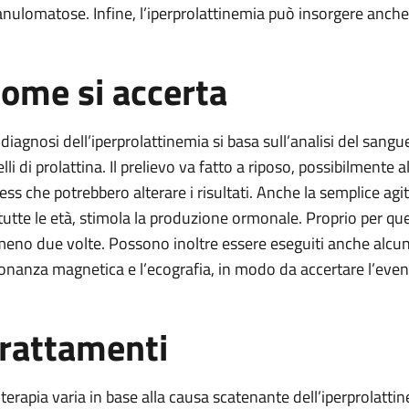
anulomatose. Infine, l’iperprolattinemia può insorgere anche
ome si accerta
 diagnosi dell’iperprolattinemia si basa sull’analisi del san
elli di prolattina. Il prelievo va fatto a riposo, possibilmente
ress che potrebbero alterare i risultati. Anche la semplice a
 tutte le età, stimola la produzione ormonale. Proprio per qu
meno due volte. Possono inoltre essere eseguiti anche alcuni
sonanza magnetica e l’ecografia, in modo da accertare l’even
rattamenti
 terapia varia in base alla causa scatenante dell’iperprolatti