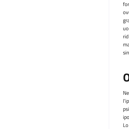
fo
ov
gr
uo
ri
ma
si
O
Ne
l’
ps
ip
Lo