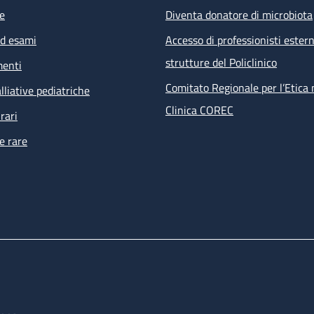
e
Diventa donatore di microbiota
ed esami
Accesso di professionisti estern
strutture del Policlinico
menti
Comitato Regionale per l’Etica 
lliative pediatriche
Clinica COREC
rari
e rare