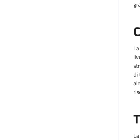
gr
C
La
liv
st
di
al
ri
T
La