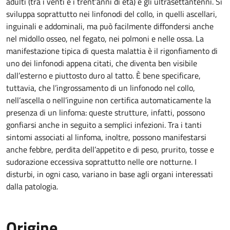
adulti (tra i venti e i trent’anni di età) e gli ultrasettantenni. Si
sviluppa soprattutto nei linfonodi del collo, in quelli ascellari,
inguinali e addominali, ma può facilmente diffondersi anche
nel midollo osseo, nel fegato, nei polmoni e nelle ossa. La
manifestazione tipica di questa malattia è il rigonfiamento di
uno dei linfonodi appena citati, che diventa ben visibile
dall’esterno e piuttosto duro al tatto. È bene specificare,
tuttavia, che l’ingrossamento di un linfonodo nel collo,
nell’ascella o nell’inguine non certifica automaticamente la
presenza di un linfoma: queste strutture, infatti, possono
gonfiarsi anche in seguito a semplici infezioni. Tra i tanti
sintomi associati al linfoma, inoltre, possono manifestarsi
anche febbre, perdita dell’appetito e di peso, prurito, tosse e
sudorazione eccessiva soprattutto nelle ore notturne. I
disturbi, in ogni caso, variano in base agli organi interessati
dalla patologia.
Origine