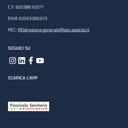
C.F. 92038610371
P.IVA 02553300373
PEC:
PEIdirezione.generale@pec.aosp.bo.it
SEGUICI SU
SCARICA L'APP