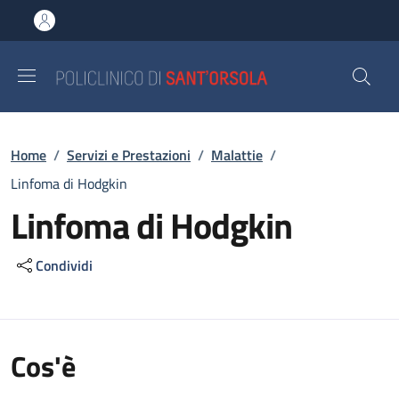
Salta al contenuto principale
Skip to footer content
Briciole di pane
Home
/
Servizi e Prestazioni
/
Malattie
/
Linfoma di Hodgkin
Linfoma di Hodgkin
Condividi
Cos'è