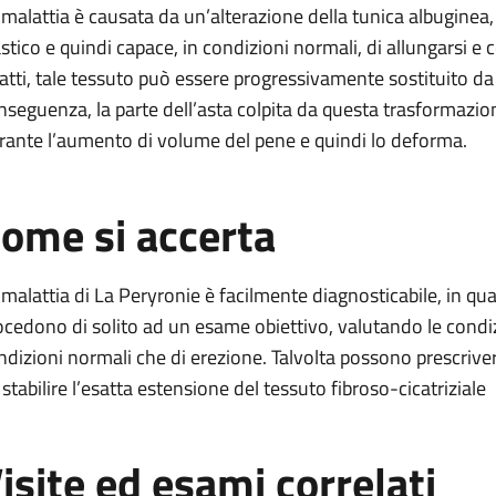
 malattia è causata da un’alterazione della tunica albuginea,
astico e quindi capace, in condizioni normali, di allungarsi e 
fatti, tale tessuto può essere progressivamente sostituito da 
nseguenza, la parte dell’asta colpita da questa trasformazio
rante l’aumento di volume del pene e quindi lo deforma.
ome si accerta
 malattia di La Peryronie è facilmente diagnosticabile, in quan
ocedono di solito ad un esame obiettivo, valutando le condizi
ndizioni normali che di erezione. Talvolta possono prescriv
 stabilire l’esatta estensione del tessuto fibroso-cicatriziale
isite ed esami correlati