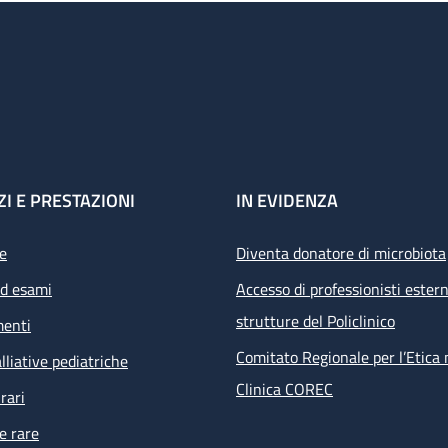
ZI E PRESTAZIONI
IN EVIDENZA
e
Diventa donatore di microbiota
ed esami
Accesso di professionisti estern
strutture del Policlinico
menti
Comitato Regionale per l’Etica 
lliative pediatriche
Clinica COREC
rari
e rare