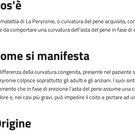
os'è
yronie
 malattia di La Peryronie, o curvatura del pene acquisita, cons
le da comportare una curvatura dell’asta del pene in fase di 
onie
La Peryronie
ome si manifesta
eryronie
ryronie
differenza della curvatura congenita, presente nel paziente si
ryronie colpisce soprattutto gli adulti e gli anziani. I suoi si
mento che in fase di erezione l’asta del pene assume una 
lore e, nei casi più gravi, può impedire il coito e portare ad u
rigine