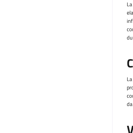
La
el
in
co
du
C
La
pr
co
da
V