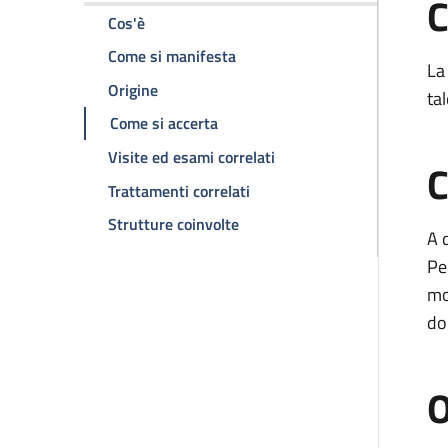
C
della pagina Malattia di La Peryronie
Cos'è
della pagina Malattia di La Per
Come si manifesta
La
della pagina Malattia di La Peryronie
Origine
ta
della pagina Malattia di La Peryr
Come si accerta
della pagina Malattia di 
Visite ed esami correlati
C
della pagina Malattia di La P
Trattamenti correlati
della pagina Malattia di La Pe
Strutture coinvolte
A 
Pe
mo
do
O