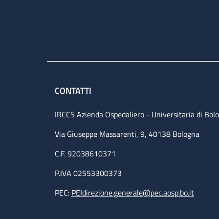
CONTATTI
IRCCS Azienda Ospedaliero - Universitaria di Bol
Via Giuseppe Massarenti, 9, 40138 Bologna
C.F. 92038610371
P.IVA 02553300373
PEC:
PEIdirezione.generale@pec.aosp.bo.it