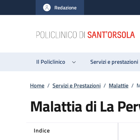
Salta al contenuto principale
Skip to footer content
Redazione
Il Policlinico
Servizi e prestazioni
Briciole di pane
Home
/
Servizi e Prestazioni
/
Malattie
/
M
Malattia di La Pe
Indice