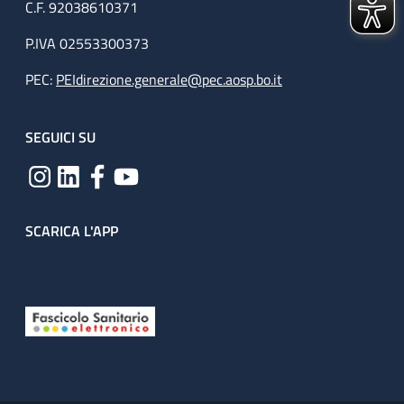
C.F. 92038610371
P.IVA 02553300373
PEC:
PEIdirezione.generale@pec.aosp.bo.it
SEGUICI SU
SCARICA L'APP