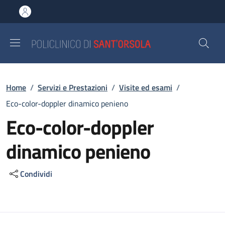
Salta al contenuto principale
Skip to footer content
Briciole di pane
Home
/
Servizi e Prestazioni
/
Visite ed esami
/
Eco-color-doppler dinamico penieno
Eco-color-doppler
dinamico penieno
Condividi