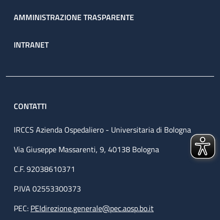
AMMINISTRAZIONE TRASPARENTE
INTRANET
CONTATTI
IRCCS Azienda Ospedaliero - Universitaria di Bologna
Via Giuseppe Massarenti, 9, 40138 Bologna
C.F. 92038610371
P.IVA 02553300373
PEC:
PEIdirezione.generale@pec.aosp.bo.it