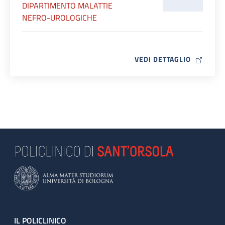
DIPARTIMENTO MALATTIE
NEFRO-UROLOGICHE
MAP ICO
VEDI DETTAGLIO
Footer
IL POLICLINICO