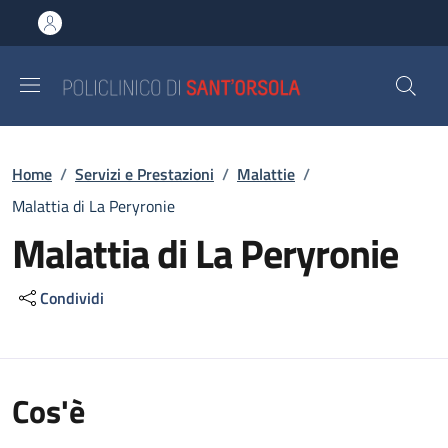
Salta al contenuto principale
Skip to footer content
Briciole di pane
Home
/
Servizi e Prestazioni
/
Malattie
/
Malattia di La Peryronie
Malattia di La Peryronie
Condividi
Cos'è