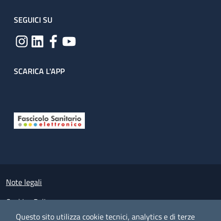
SEGUICI SU
SCARICA L'APP
Useful links section
Small prints
Note legali
Cookies Policy
Questo sito utilizza cookie tecnici, analytics e di terze