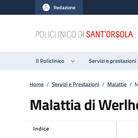
Salta al contenuto principale
Skip to footer content
Redazione
Il Policlinico
Servizi e prestazioni
Briciole di pane
Home
/
Servizi e Prestazioni
/
Malattie
/
M
Malattia di Werlh
Indice