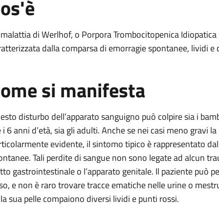
os'è
of
 malattia di Werlhof, o Porpora Trombocitopenica Idiopatica
ratterizzata dalla comparsa di emorragie spontanee, lividi e ch
ome si manifesta
Werlhof
of
esto disturbo dell’apparato sanguigno può colpire sia i bambi
e i 6 anni d’età, sia gli adulti. Anche se nei casi meno gravi
rticolarmente evidente, il sintomo tipico è rappresentato 
ontanee. Tali perdite di sangue non sono legate ad alcun trau
atto gastrointestinale o l’apparato genitale. Il paziente può 
so, e non è raro trovare tracce ematiche nelle urine o mestr
lla sua pelle compaiono diversi lividi e punti rossi.