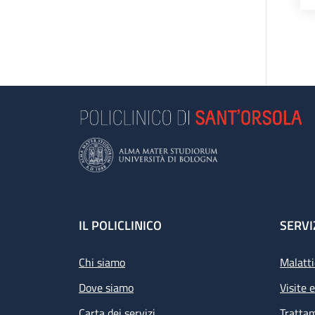
Footer
IL POLICLINICO
SERVI
Chi siamo
Malatti
Dove siamo
Visite 
Carta dei servizi
Tratta