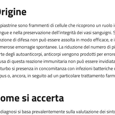
rigine
 piastrine sono frammenti di cellule che ricoprono un ruolo
ngue e nella preservazione dell’integrità dei vasi sanguigni. S
nzione di difesa non può essere assolta in modo efficace, e i
merose emorragie spontanee. La riduzione del numero di pias
rte degli autoanticorpi, anticorpi vengono prodotti per erro
usa di questa reazione immunitaria non può essere invidiata c
sturbo si presenza in concomitanza con infezioni batteriche o v
pus o, ancora, in seguito ad un particolare trattamento far
ome si accerta
 diagnosi si basa prevalentemente sulla valutazione dei sintom