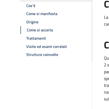
C
della pagina Malattia di Werlhof
Cos'è
della pagina Malattia di Werlh
Come si manifesta
La
della pagina Malattia di Werlhof
Origine
ca
della pagina Malattia di Werlhof
Come si accerta
della pagina Malattia di Werlhof
Trattamenti
C
della pagina Malattia di 
Visite ed esami correlati
della pagina Malattia di Werlh
Strutture coinvolte
Qu
2 
pa
sp
tr
na
su