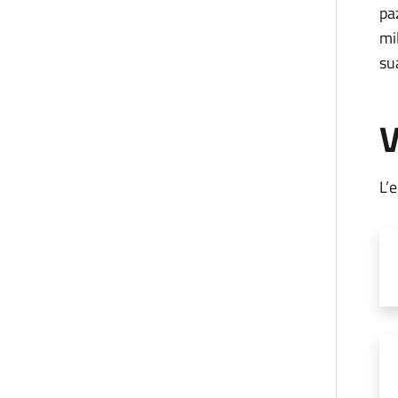
pa
mi
su
V
L’