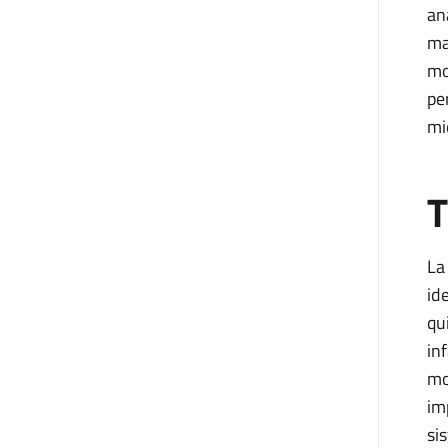
an
ma
mon
pe
mi
T
La 
id
qu
in
mo
im
si