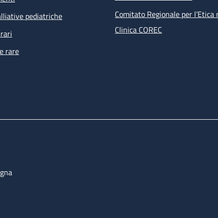
Comitato Regionale per l’Etica 
lliative pediatriche
Clinica COREC
rari
e rare
ogna