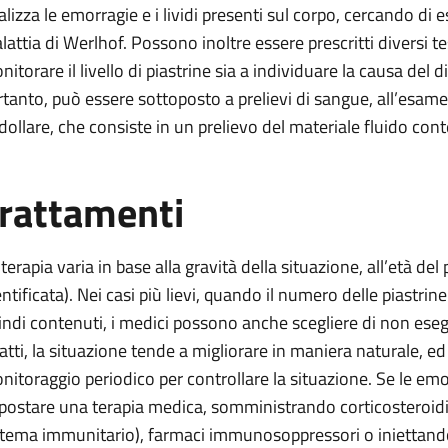
alizza le emorragie e i lividi presenti sul corpo, cercando di e
lattia di Werlhof. Possono inoltre essere prescritti diversi te
itorare il livello di piastrine sia a individuare la causa del d
rtanto, può essere sottoposto a prelievi di sangue, all’esam
dollare, che consiste in un prelievo del materiale fluido conte
rattamenti
terapia varia in base alla gravità della situazione, all’età del
entificata). Nei casi più lievi, quando il numero delle piastr
indi contenuti, i medici possono anche scegliere di non eseg
fatti, la situazione tende a migliorare in maniera naturale, e
nitoraggio periodico per controllare la situazione. Se le emo
postare una terapia medica, somministrando corticosteroidi (
stema immunitario), farmaci immunosoppressori o iniettand