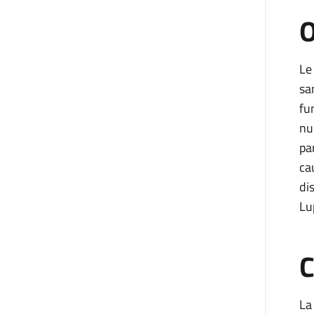
O
Le
sa
fu
nu
pa
ca
di
Lu
C
La