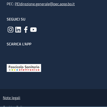
PEC:
PEIdirezione.generale@pec.aosp.bo.it
SEGUICI SU
SCARICA L'APP
Useful links section
Small prints
Note legali