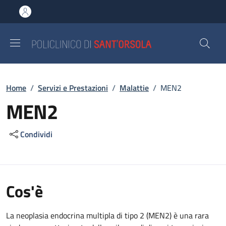
Salta al contenuto principale
Skip to footer content
Briciole di pane
Home
/
Servizi e Prestazioni
/
Malattie
/
MEN2
MEN2
Condividi
Cos'è
La neoplasia endocrina multipla di tipo 2 (MEN2) è una rara