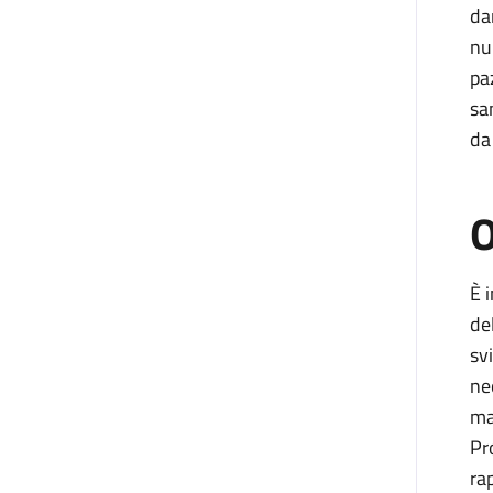
da
nu
pa
san
da
O
È 
de
sv
ne
ma
Pr
ra