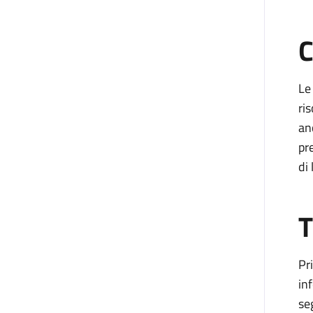
C
Le
ri
an
pr
di
T
Pr
in
se