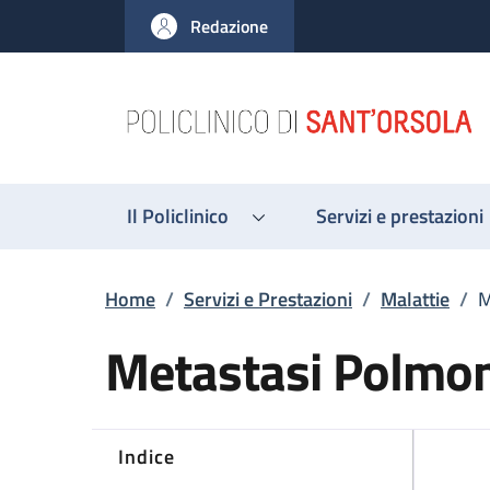
Salta al contenuto principale
Skip to footer content
Redazione
Il Policlinico
Servizi e prestazioni
Briciole di pane
Home
/
Servizi e Prestazioni
/
Malattie
/
M
Metastasi Polmon
Indice