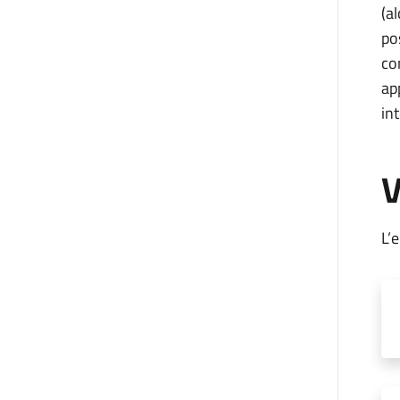
(a
po
co
ap
in
V
L’