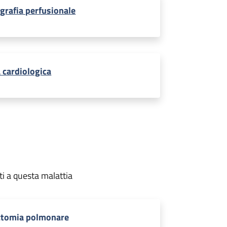
igrafia perfusionale
a cardiologica
ti a questa malattia
ctomia polmonare