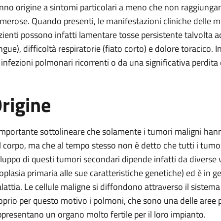
nno origine a sintomi particolari a meno che non raggiunga
merose. Quando presenti, le manifestazioni cliniche delle me
zienti possono infatti lamentare tosse persistente talvolta
gue), difficoltà respiratorie (fiato corto) e dolore toracico. I
 infezioni polmonari ricorrenti o da una significativa perdita 
rigine
importante sottolineare che solamente i tumori maligni hanno 
l corpo, ma che al tempo stesso non è detto che tutti i tumor
iluppo di questi tumori secondari dipende infatti da diverse va
oplasia primaria alle sue caratteristiche genetiche) ed è in ge
lattia. Le cellule maligne si diffondono attraverso il sistema
oprio per questo motivo i polmoni, che sono una delle aree 
ppresentano un organo molto fertile per il loro impianto.