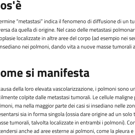
os'è
ari
 termine “metastasi” indica il fenomeno di diffusione di un 
versa da quella di origine. Nel caso delle metastasi polmonari,
oplasie localizzate in altre aree del corpo (ad esempio nei sen
 insediano nei polmoni, dando vita a nuove masse tumorali al
olmonari
ome si manifesta
onari
ari
causa della loro elevata vascolarizzazione, i polmoni sono una
cilmente colpite dalle metastasi tumorali. Le cellule maligne
lmoni, ma nella maggior parte dei casi si insediano nelle zo
esentarsi sia in forma singola (ossia dare origine ad un solo
sse tumorali, talvolta localizzate in entrambi i polmoni). Co
tendersi anche ad aree esterne ai polmoni, come la pleura e