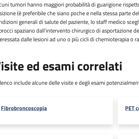
lcuni tumori hanno maggiori probabilità di guarigione rispett
sizione (è preferibile che siano poche e nella stessa parte del
ndizioni generali di salute del paziente, lo staff medico scegl
procci spaziano dall’intervento chirurgico di asportazione d
teressata dalle lesioni ad uno o più cicli di chemioterapia o r
isite ed esami correlati
elenco include alcune delle visite e degli esami potenzialmen
Fibrobroncoscopia
PET c