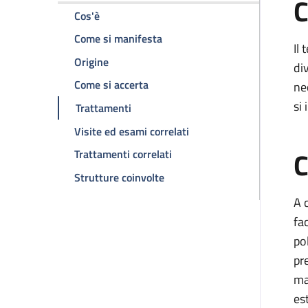
C
della pagina Metastasi Polmonari
Cos'è
della pagina Metastasi Polmon
Come si manifesta
Il
della pagina Metastasi Polmonari
Origine
di
della pagina Metastasi Polmonari
Come si accerta
ne
si
della pagina Metastasi Polmonari
Trattamenti
della pagina Metastasi P
Visite ed esami correlati
C
della pagina Metastasi Polm
Trattamenti correlati
della pagina Metastasi Polmon
Strutture coinvolte
A 
fa
po
pr
ma
es