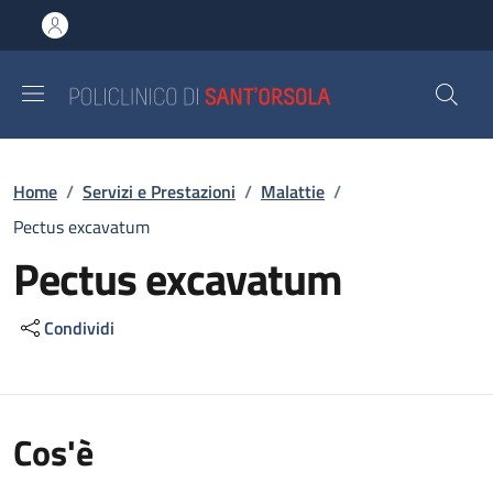
Salta al contenuto principale
Skip to footer content
Briciole di pane
Home
/
Servizi e Prestazioni
/
Malattie
/
Pectus excavatum
Pectus excavatum
Condividi
Cos'è