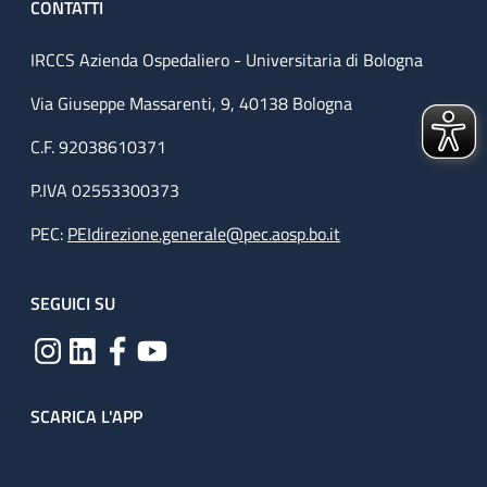
CONTATTI
IRCCS Azienda Ospedaliero - Universitaria di Bologna
Via Giuseppe Massarenti, 9, 40138 Bologna
C.F. 92038610371
P.IVA 02553300373
PEC:
PEIdirezione.generale@pec.aosp.bo.it
SEGUICI SU
SCARICA L'APP