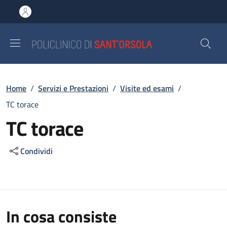
Salta al contenuto principale
Skip to footer content
Briciole di pane
Home
/
Servizi e Prestazioni
/
Visite ed esami
/
TC torace
TC torace
Condividi
In cosa consiste