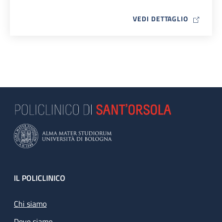
MAP ICO
VEDI DETTAGLIO
Footer
IL POLICLINICO
Chi siamo
Dove siamo