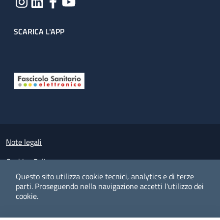
SCARICA L'APP
Useful links section
Small prints
Note legali
Cookies Policy
Questo sito utilizza cookie tecnici, analytics e di terze
Policy privacy e protezione del dato personale
parti.
Proseguendo nella navigazione accetti l'utilizzo dei
cookie.
Albo pretorio on-line