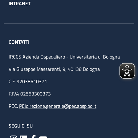
INTRANET
CONTATTI
IRCCS Azienda Ospedaliero - Universitaria di Bologna
Via Giuseppe Massarenti, 9, 40138 Bologna
C.F. 92038610371
P.IVA 02553300373
PEC:
PEIdirezione.generale@pec.aosp.bo.it
SEGUICI SU