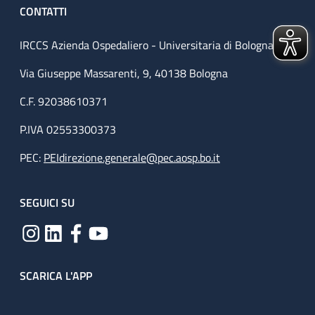
CONTATTI
IRCCS Azienda Ospedaliero - Universitaria di Bologna
Via Giuseppe Massarenti, 9, 40138 Bologna
C.F. 92038610371
P.IVA 02553300373
PEC:
PEIdirezione.generale@pec.aosp.bo.it
SEGUICI SU
SCARICA L'APP