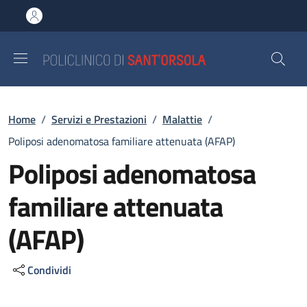
Salta al contenuto principale
Skip to footer content
Briciole di pane
Home
/
Servizi e Prestazioni
/
Malattie
/
Poliposi adenomatosa familiare attenuata (AFAP)
Poliposi adenomatosa
familiare attenuata
(AFAP)
Condividi