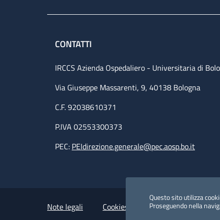
CONTATTI
IRCCS Azienda Ospedaliero - Universitaria di Bol
Via Giuseppe Massarenti, 9, 40138 Bologna
C.F. 92038610371
P.IVA 02553300373
PEC:
PEIdirezione.generale@pec.aosp.bo.it
Small prints
Useful links section
Questo sito utilizza cookie
Proseguendo nella navigaz
Note legali
Cookies Policy
Policy privacy 