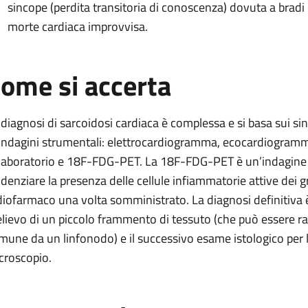
sincope (perdita transitoria di conoscenza) dovuta a bradi 
morte cardiaca improvvisa.
ome si accerta
 diagnosi di sarcoidosi cardiaca è complessa e si basa sui sint
 indagini strumentali: elettrocardiogramma, ecocardiogramm
 laboratorio e 18F-FDG-PET. La 18F-FDG-PET è un’indagine 
idenziare la presenza delle cellule infiammatorie attive dei
diofarmaco una volta somministrato. La diagnosi definitiva è p
elievo di un piccolo frammento di tessuto (che può essere r
mune da un linfonodo) e il successivo esame istologico per la
croscopio.