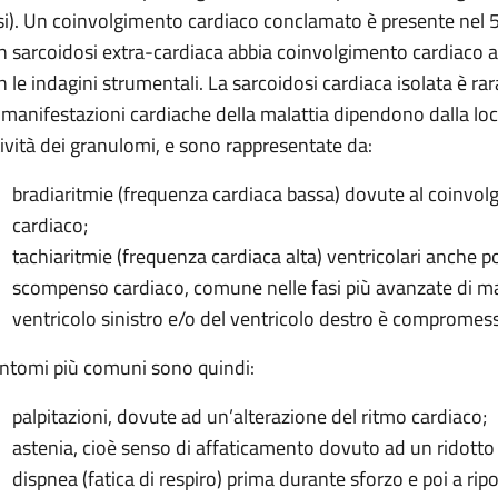
si). Un coinvolgimento cardiaco conclamato è presente nel 5%
n sarcoidosi extra-cardiaca abbia coinvolgimento cardiaco a
n le indagini strumentali. La sarcoidosi cardiaca isolata è rar
 manifestazioni cardiache della malattia dipendono dalla loca
tività dei granulomi, e sono rappresentate da:
bradiaritmie (frequenza cardiaca bassa) dovute al coinvo
cardiaco;
tachiaritmie (frequenza cardiaca alta) ventricolari anche p
scompenso cardiaco, comune nelle fasi più avanzate di ma
ventricolo sinistro e/o del ventricolo destro è compromes
sintomi più comuni sono quindi:
palpitazioni, dovute ad un’alterazione del ritmo cardiaco;
astenia, cioè senso di affaticamento dovuto ad un ridotto 
dispnea (fatica di respiro) prima durante sforzo e poi a rip