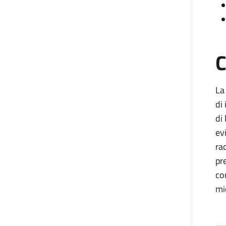
C
La
di
di
ev
ra
pr
co
mi