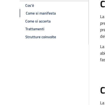
C
della pagina Sarcoidosi cardiaca
Cos'è
della pagina Sarcoidosi cardia
Come si manifesta
La
della pagina Sarcoidosi cardiaca
Come si accerta
pr
della pagina Sarcoidosi cardiaca
Trattamenti
pr
de
della pagina Sarcoidosi cardia
Strutture coinvolte
La
ab
fa
C
La