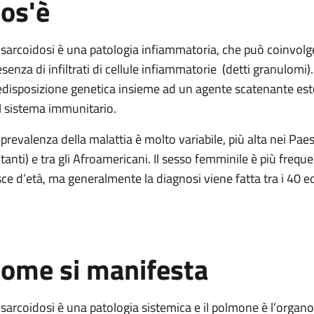
os'è
ca
 sarcoidosi è una patologia infiammatoria, che può coinvolger
esenza di infiltrati di cellule infiammatorie (detti granulomi)
edisposizione genetica insieme ad un agente scatenante est
l sistema immunitario.
ca
 prevalenza della malattia è molto variabile, più alta nei Pa
itanti) e tra gli Afroamericani. Il sesso femminile è più freq
sce d’età, ma generalmente la diagnosi viene fatta tra i 40 ed
ome si manifesta
 sarcoidosi è una patologia sistemica e il polmone è l’organ