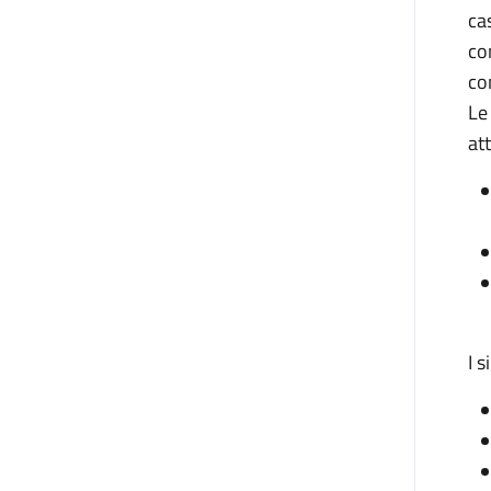
ca
co
co
Le
at
I 