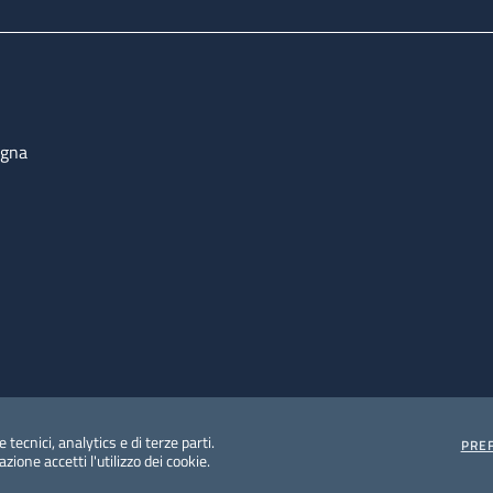
ogna
 tecnici, analytics e di terze parti.
PRE
ione accetti l'utilizzo dei cookie.
e protezione del dato personale
Albo pretorio on-line
Dic