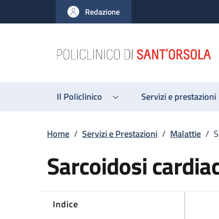
Salta al contenuto principale
Skip to footer content
Redazione
Il Policlinico
Servizi e prestazioni
Briciole di pane
Home
/
Servizi e Prestazioni
/
Malattie
/
S
Sarcoidosi cardia
Indice