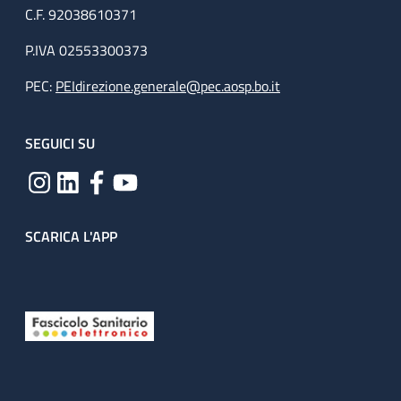
C.F. 92038610371
P.IVA 02553300373
PEC:
PEIdirezione.generale@pec.aosp.bo.it
SEGUICI SU
SCARICA L'APP