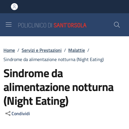
Salta al contenuto principale
Skip to footer content
Briciole di pane
Home
/
Servizi e Prestazioni
/
Malattie
/
Sindrome da alimentazione notturna (Night Eating)
Sindrome da
alimentazione notturna
(Night Eating)
Condividi