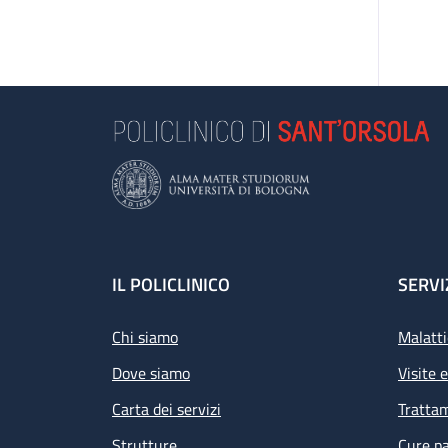
Footer
IL POLICLINICO
SERVI
Chi siamo
Malatti
Dove siamo
Visite 
Carta dei servizi
Tratta
Strutture
Cure pa