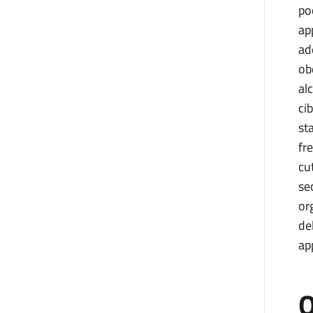
po
ap
ad
ob
al
ci
st
fr
cu
se
or
de
ap
O