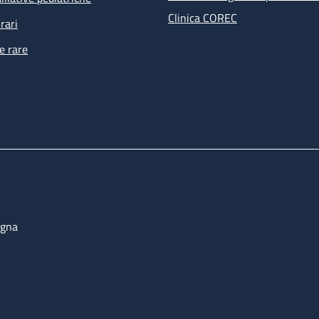
Clinica COREC
rari
e rare
ogna