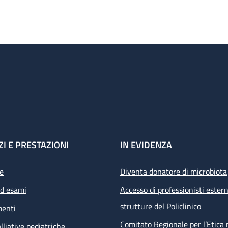
ZI E PRESTAZIONI
IN EVIDENZA
e
Diventa donatore di microbiota
ed esami
Accesso di professionisti estern
strutture del Policlinico
menti
Comitato Regionale per l’Etica 
lliative pediatriche