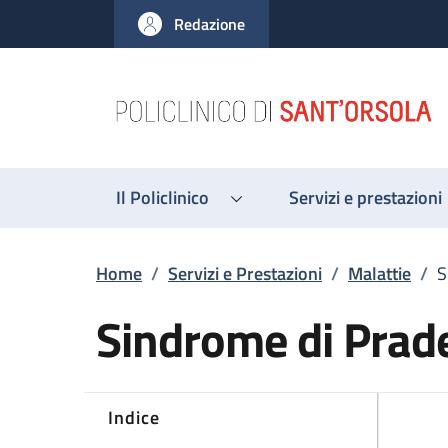
Salta al contenuto principale
Skip to footer content
Redazione
Il Policlinico
Servizi e prestazioni
Briciole di pane
Home
/
Servizi e Prestazioni
/
Malattie
/
S
Sindrome di Prade
Indice