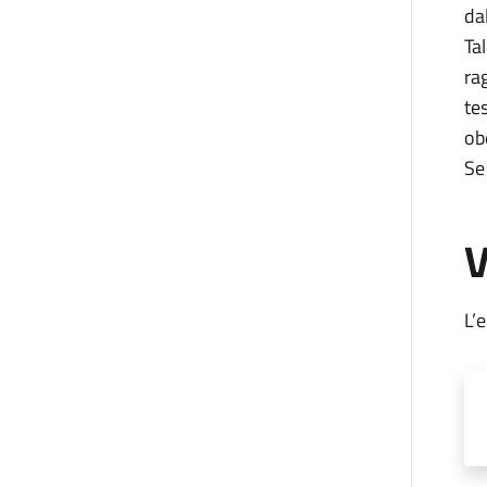
da
Ta
ra
te
ob
Se
V
L’