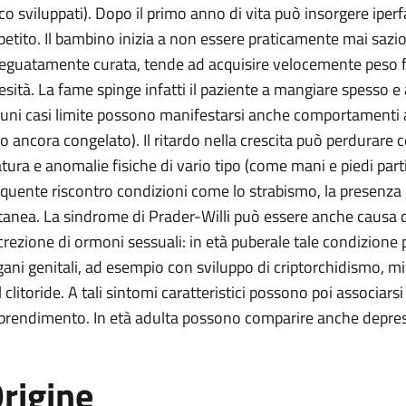
co sviluppati). Dopo il primo anno di vita può insorgere iper
petito. Il bambino inizia a non essere praticamente mai sazio
eguatamente curata, tende ad acquisire velocemente peso f
esità. La fame spinge infatti il paziente a mangiare spesso 
cuni casi limite possono manifestarsi anche comportamenti a
bo ancora congelato). Il ritardo nella crescita può perdurare 
atura e anomalie fisiche di vario tipo (come mani e piedi part
equente riscontro condizioni come lo strabismo, la presenza 
tanea. La sindrome di Prader-Willi può essere anche causa d
crezione di ormoni sessuali: in età puberale tale condizione 
gani genitali, ad esempio con sviluppo di criptorchidismo, mi
l clitoride. A tali sintomi caratteristici possono poi associars
prendimento. In età adulta possono comparire anche depress
rigine