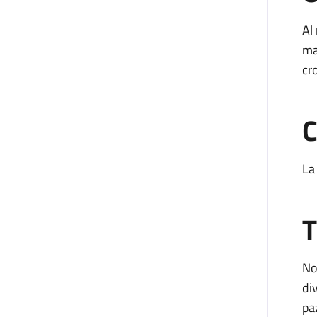
Al
ma
cr
C
La
T
No
di
pa