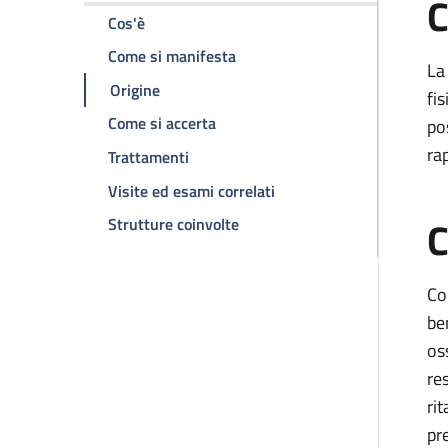
C
della pagina Sindrome di Prader-Willi
Cos'è
della pagina Sindrome di Prade
Come si manifesta
La
della pagina Sindrome di Prader-Willi
Origine
fi
della pagina Sindrome di Prader-W
Come si accerta
pos
ra
della pagina Sindrome di Prader-Willi
Trattamenti
della pagina Sindrome di 
Visite ed esami correlati
C
della pagina Sindrome di Prade
Strutture coinvolte
Co
be
os
re
ri
pr