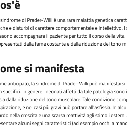
os'è
r-Willi
 sindrome di Prader-Willi è una rara malattia genetica cara
siche e disturbi di carattere comportamentale e intellettivo. I
illi
sono accompagnare il paziente per tutto il corso della vita. I t
ppresentati dalla fame costante e dalla riduzione del tono m
Prader-Willi
ome si manifesta
r-Willi
me anticipato, la sindrome di Prader-Willi può manifestarsi f
n specifici. In genere i neonati affetti da tale patologia sono
sia dalla riduzione del tono muscolare. Tale condizione compl
spirazione, e nei casi più gravi può portare all’asfissia. In al
tardo nella crescita e una scarsa reattività agli stimoli estern
esentare alcuni segni caratteristici (ad esempio occhi a mand