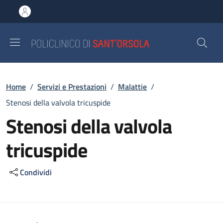
Salta al contenuto principale
Skip to footer content
Briciole di pane
Home
/
Servizi e Prestazioni
/
Malattie
/
Stenosi della valvola tricuspide
Stenosi della valvola
tricuspide
Condividi