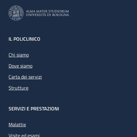
Footer
IL POLICLINICO
Chi siamo
Dove siamo
Carta dei servizi
Strutture
SERVIZI E PRESTAZIONI
Malattie
Visite ed esami