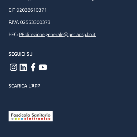
C.F. 92038610371
P.IVA 02553300373
PEC:
PEIdirezione.generale@pec.aosp.bo.it
SEGUICI SU
SCARICA L'APP