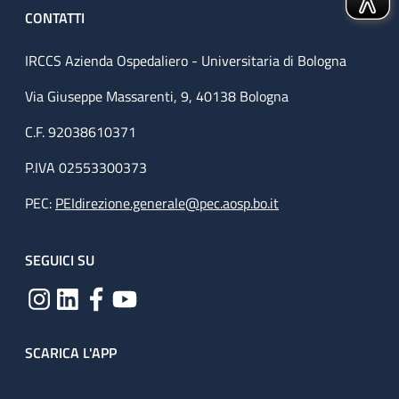
CONTATTI
IRCCS Azienda Ospedaliero - Universitaria di Bologna
Via Giuseppe Massarenti, 9, 40138 Bologna
C.F. 92038610371
P.IVA 02553300373
PEC:
PEIdirezione.generale@pec.aosp.bo.it
SEGUICI SU
SCARICA L'APP