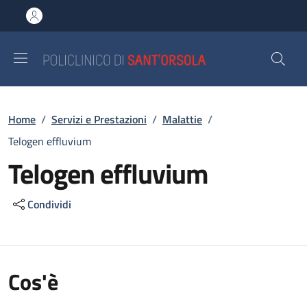
Salta al contenuto principale
Skip to footer content
Briciole di pane
Home
/
Servizi e Prestazioni
/
Malattie
/
Telogen effluvium
Telogen effluvium
Condividi
Cos'è