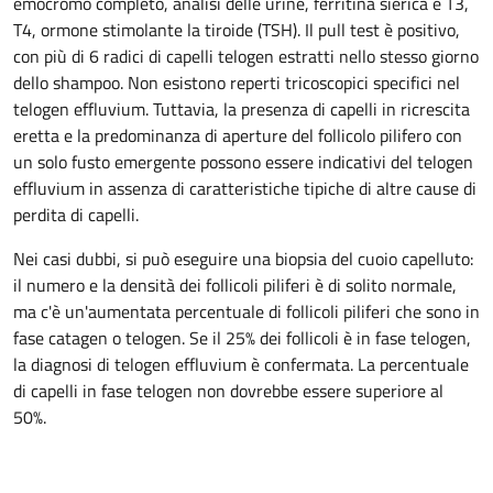
emocromo completo, analisi delle urine, ferritina sierica e T3,
T4, ormone stimolante la tiroide (TSH). Il pull test è positivo,
con più di 6 radici di capelli telogen estratti nello stesso giorno
dello shampoo. Non esistono reperti tricoscopici specifici nel
telogen effluvium. Tuttavia, la presenza di capelli in ricrescita
eretta e la predominanza di aperture del follicolo pilifero con
un solo fusto emergente possono essere indicativi del telogen
effluvium in assenza di caratteristiche tipiche di altre cause di
perdita di capelli.
Nei casi dubbi, si può eseguire una biopsia del cuoio capelluto:
il numero e la densità dei follicoli piliferi è di solito normale,
ma c'è un'aumentata percentuale di follicoli piliferi che sono in
fase catagen o telogen. Se il 25% dei follicoli è in fase telogen,
la diagnosi di telogen effluvium è confermata. La percentuale
di capelli in fase telogen non dovrebbe essere superiore al
50%.