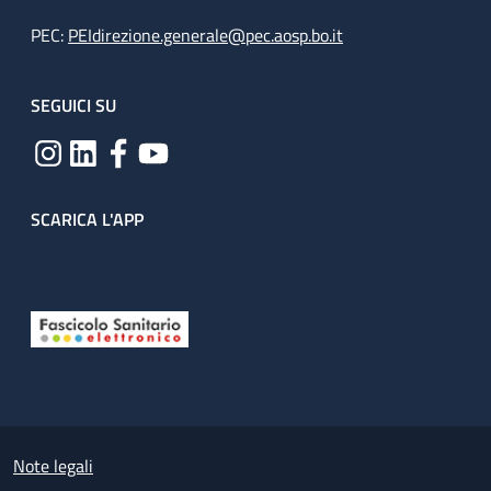
PEC:
PEIdirezione.generale@pec.aosp.bo.it
SEGUICI SU
SCARICA L'APP
Useful links section
Small prints
Note legali