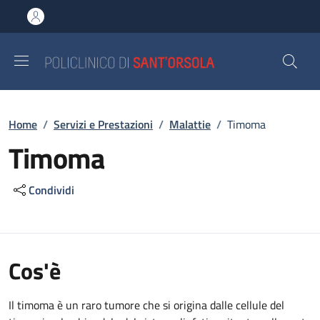
Salta al contenuto principale
Skip to footer content
Briciole di pane
Home
/
Servizi e Prestazioni
/
Malattie
/
Timoma
Timoma
Condividi
Cos'è
Il timoma è un raro tumore che si origina dalle cellule del