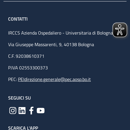
CONTATTI
IRCCS Azienda Ospedaliero - Universitaria di Bologna
Via Giuseppe Massarenti, 9, 40138 Bologna
C.F. 92038610371
P.IVA 02553300373
PEC:
PEIdirezione.generale@pec.aosp.bo.it
SEGUICI SU
SCARICA L'APP