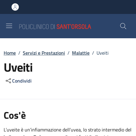
Salta al contenuto principale
Skip to footer content
Briciole di pane
Home
/
Servizi e Prestazioni
/
Malattie
/
Uveiti
Uveiti
Condividi
Cos'è
L’uveite è un’infiammazione dell’uvea, lo strato intermedio del