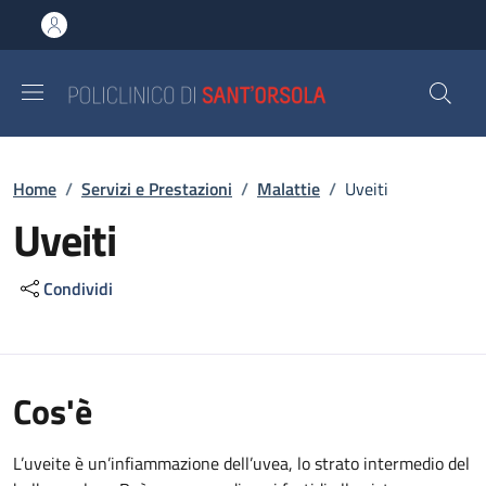
Salta al contenuto principale
Skip to footer content
Briciole di pane
Home
/
Servizi e Prestazioni
/
Malattie
/
Uveiti
Uveiti
Condividi
Cos'è
L’uveite è un’infiammazione dell’uvea, lo strato intermedio del