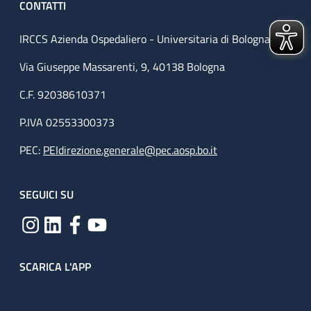
CONTATTI
IRCCS Azienda Ospedaliero - Universitaria di Bologna
Via Giuseppe Massarenti, 9, 40138 Bologna
C.F. 92038610371
P.IVA 02553300373
PEC:
PEIdirezione.generale@pec.aosp.bo.it
SEGUICI SU
SCARICA L'APP