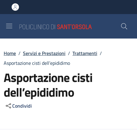
Salta al contenuto principale
Skip to footer content
Briciole di pane
Home
/
Servizi e Prestazioni
/
Trattamenti
/
Asportazione cisti dell’epididimo
Asportazione cisti
dell’epididimo
Condividi