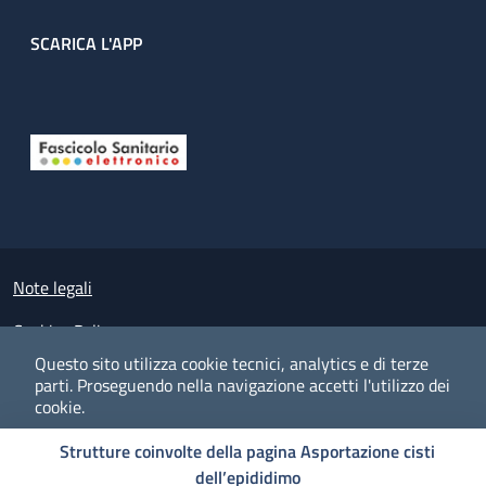
SCARICA L'APP
Useful links section
Small prints
Note legali
Cookies Policy
Questo sito utilizza cookie tecnici, analytics e di terze
Policy privacy e protezione del dato personale
parti.
Proseguendo nella navigazione accetti l'utilizzo dei
cookie.
Albo pretorio on-line
Strutture coinvolte della pagina Asportazione cisti
Dichiarazione di accessibilità
COOKIES
I CO
PREFERENZE
ACCETTO
dell’epididimo