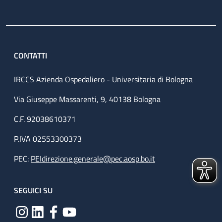
CONTATTI
IRCCS Azienda Ospedaliero - Universitaria di Bologna
Via Giuseppe Massarenti, 9, 40138 Bologna
C.F. 92038610371
P.IVA 02553300373
PEC:
PEIdirezione.generale@pec.aosp.bo.it
SEGUICI SU