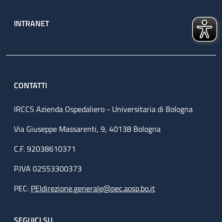
INTRANET
CONTATTI
IRCCS Azienda Ospedaliero - Universitaria di Bologna
Via Giuseppe Massarenti, 9, 40138 Bologna
C.F. 92038610371
P.IVA 02553300373
PEC:
PEIdirezione.generale@pec.aosp.bo.it
SEGUICI SU