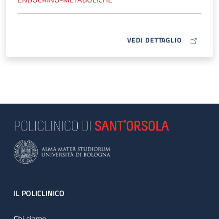
MAP ICON
VEDI DETTAGLIO
Footer
IL POLICLINICO
Chi siamo