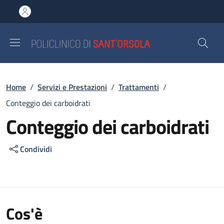
Salta al contenuto principale
Skip to footer content
Briciole di pane
Home
/
Servizi e Prestazioni
/
Trattamenti
/
Conteggio dei carboidrati
Conteggio dei carboidrati
Condividi
Cos'è