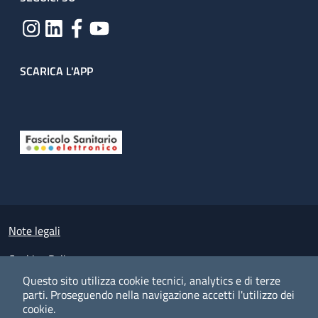
SCARICA L'APP
Useful links section
Small prints
Note legali
Cookies Policy
Questo sito utilizza cookie tecnici, analytics e di terze
Policy privacy e protezione del dato personale
parti.
Proseguendo nella navigazione accetti l'utilizzo dei
cookie.
Albo pretorio on-line