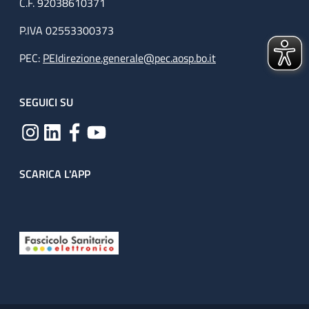
C.F. 92038610371
P.IVA 02553300373
PEC:
PEIdirezione.generale@pec.aosp.bo.it
SEGUICI SU
SCARICA L'APP