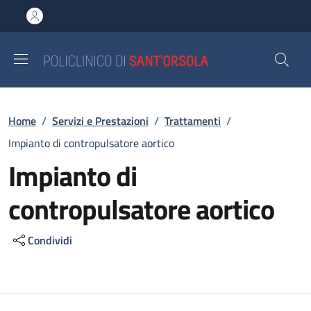
Salta al contenuto principale
Skip to footer content
Briciole di pane
Home
/
Servizi e Prestazioni
/
Trattamenti
/
Impianto di contropulsatore aortico
Impianto di
contropulsatore aortico
Condividi