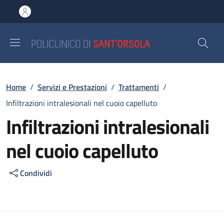
Salta al contenuto principale
Skip to footer content
Briciole di pane
Home
/
Servizi e Prestazioni
/
Trattamenti
/
Infiltrazioni intralesionali nel cuoio capelluto
Infiltrazioni intralesionali
nel cuoio capelluto
Condividi