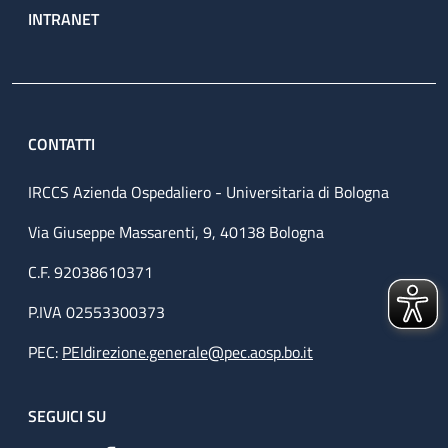
INTRANET
CONTATTI
IRCCS Azienda Ospedaliero - Universitaria di Bologna
Via Giuseppe Massarenti, 9, 40138 Bologna
C.F. 92038610371
P.IVA 02553300373
PEC:
PEIdirezione.generale@pec.aosp.bo.it
SEGUICI SU