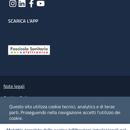
SCARICA L'APP
Useful links section
Small prints
Note legali
Cookies Policy
Questo sito utilizza cookie tecnici, analytics e di terze
Policy privacy e protezione del dato personale
parti.
Proseguendo nella navigazione accetti l'utilizzo dei
cookie.
Albo pretorio on-line