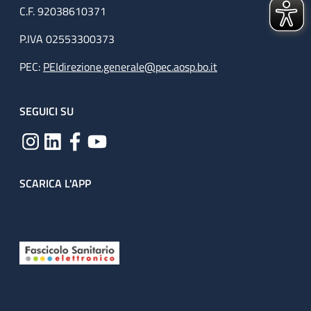
C.F. 92038610371
P.IVA 02553300373
PEC:
PEIdirezione.generale@pec.aosp.bo.it
SEGUICI SU
SCARICA L'APP