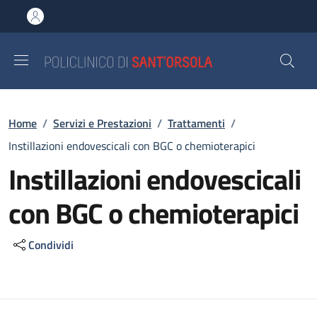
Salta al contenuto principale
Skip to footer content
Briciole di pane
Home
/
Servizi e Prestazioni
/
Trattamenti
/
Instillazioni endovescicali con BGC o chemioterapici
Instillazioni endovescicali
con BGC o chemioterapici
Condividi