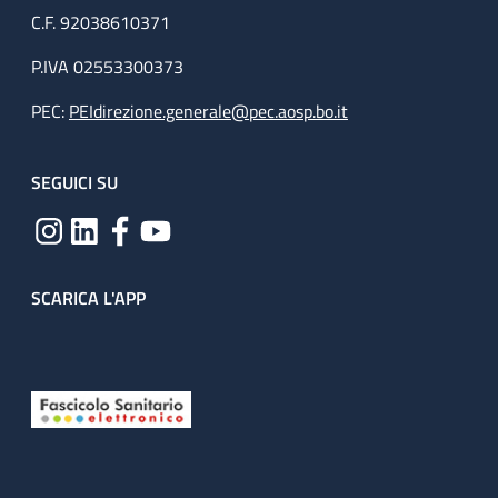
C.F. 92038610371
P.IVA 02553300373
PEC:
PEIdirezione.generale@pec.aosp.bo.it
SEGUICI SU
SCARICA L'APP