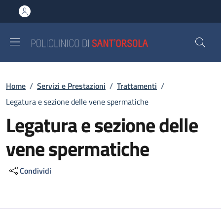
Salta al contenuto principale
Skip to footer content
Briciole di pane
Home
/
Servizi e Prestazioni
/
Trattamenti
/
Legatura e sezione delle vene spermatiche
Legatura e sezione delle
vene spermatiche
Condividi