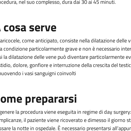
ocedura, nel suo complesso, dura dai 30 ai 45 minuti.
 cosa serve
 varicocele, come anticipato, consiste nella dilatazione dell
a condizione particolarmente grave e non è necessario interv
si la dilatazione delle vene può diventare particolarmente e
stidio, dolore, gonfiore e interruzione della crescita del testi
muovendo i vasi sanguigni coinvolti
ome prepararsi
 genere la procedura viene eseguita in regime di day surgery
mplicanze, il paziente viene ricoverato e dimesso il giorno s
ssare la notte in ospedale. È necessario presentarsi all’ap