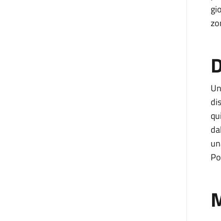
gi
zo
D
Un
di
qu
da
un
Po
M