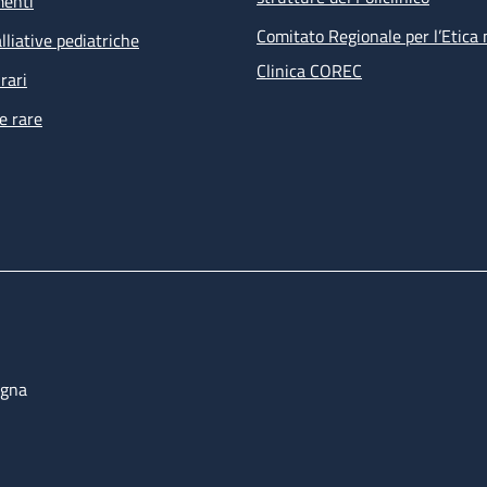
menti
Comitato Regionale per l’Etica 
lliative pediatriche
Clinica COREC
rari
e rare
ogna