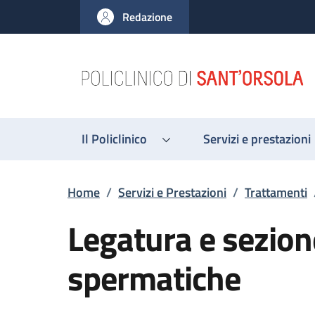
Salta al contenuto principale
Skip to footer content
Redazione
Il Policlinico
Servizi e prestazioni
Briciole di pane
Home
/
Servizi e Prestazioni
/
Trattamenti
Legatura e sezion
spermatiche