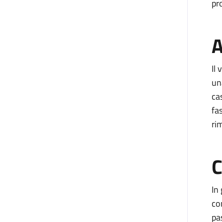
pr
A
Il
un
ca
fa
ri
C
In
co
pa