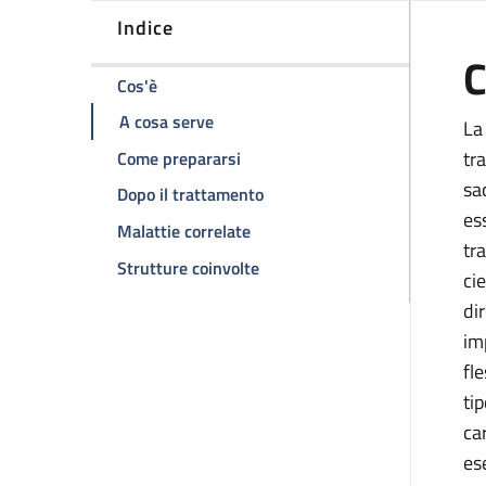
Indice
C
della pagina Legatura e sezione delle vene 
Cos'è
della pagina Legatura e sezione del
A cosa serve
La
della pagina Legatura e sezione 
tr
Come prepararsi
sa
della pagina Legatura e sezio
Dopo il trattamento
es
della pagina Legatura e sezion
Malattie correlate
tr
della pagina Legatura e sezio
Strutture coinvolte
ci
di
im
fl
ti
ca
es