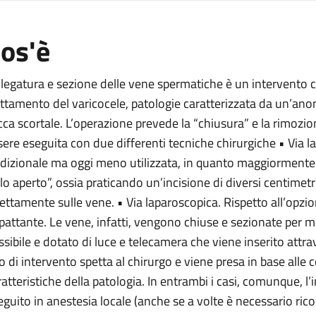
os'è
spermatiche
le vene spermatiche
 legatura e sezione delle vene spermatiche è un intervento c
delle vene spermatiche
attamento del varicocele, patologie caratterizzata da un’anom
cca scortale. L’operazione prevede la “chiusura” e la rimozio
ne delle vene spermatiche
sere eseguita con due differenti tecniche chirurgiche • Via la
e delle vene spermatiche
adizionale ma oggi meno utilizzata, in quanto maggiormente 
ne delle vene spermatiche
elo aperto”, ossia praticando un’incisione di diversi centimet
rettamente sulle vene. • Via laparoscopica. Rispetto all’opzi
pattante. Le vene, infatti, vengono chiuse e sezionate per 
essibile e dotato di luce e telecamera che viene inserito attra
po di intervento spetta al chirurgo e viene presa in base alle c
ratteristiche della patologia. In entrambi i casi, comunque, 
eguito in anestesia locale (anche se a volte è necessario rico