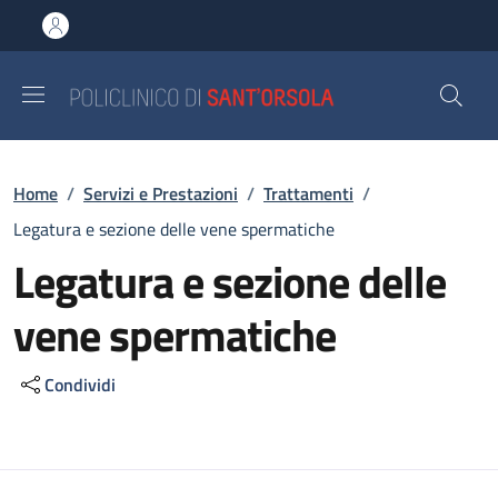
Salta al contenuto principale
Skip to footer content
Briciole di pane
Home
/
Servizi e Prestazioni
/
Trattamenti
/
Legatura e sezione delle vene spermatiche
Legatura e sezione delle
vene spermatiche
Condividi