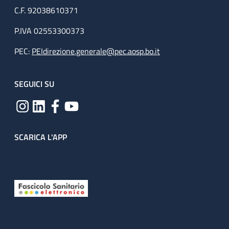
C.F. 92038610371
P.IVA 02553300373
PEC:
PEIdirezione.generale@pec.aosp.bo.it
SEGUICI SU
SCARICA L'APP