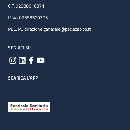
C.F. 92038610371
P.IVA 02553300373
PEC:
PEIdirezione.generale@pec.aosp.bo.it
SEGUICI SU
SCARICA L'APP