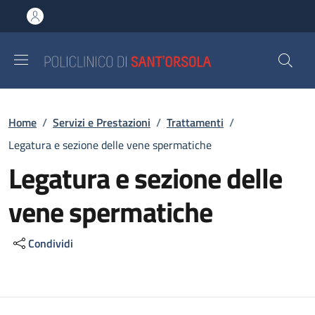
Salta al contenuto principale
Skip to footer content
Briciole di pane
Home
/
Servizi e Prestazioni
/
Trattamenti
/
Legatura e sezione delle vene spermatiche
Legatura e sezione delle
vene spermatiche
Condividi