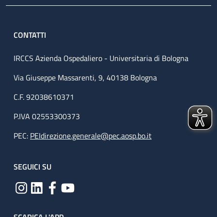
CONTATTI
IRCCS Azienda Ospedaliero - Universitaria di Bologna
Via Giuseppe Massarenti, 9, 40138 Bologna
C.F. 92038610371
P.IVA 02553300373
PEC:
PEIdirezione.generale@pec.aosp.bo.it
SEGUICI SU