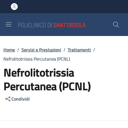
Salta al contenuto principale
Skip to footer content
Briciole di pane
Home
/
Servizi e Prestazioni
/
Trattamenti
/
Nefrolitotrissia Percutanea (PCNL)
Nefrolitotrissia
Percutanea (PCNL)
Condividi