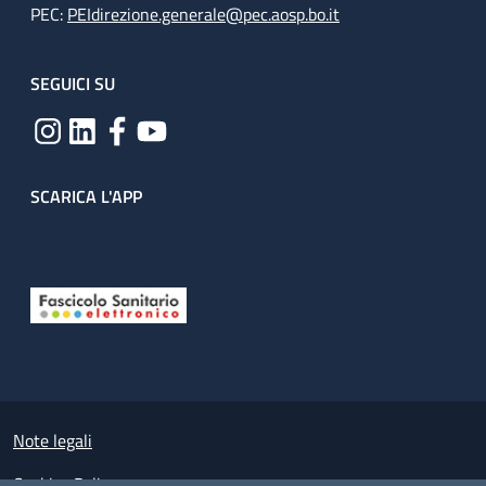
PEC:
PEIdirezione.generale@pec.aosp.bo.it
SEGUICI SU
SCARICA L'APP
Useful links section
Small prints
Note legali
Cookies Policy