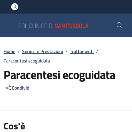
Salta al contenuto principale
Skip to footer content
Briciole di pane
Home
/
Servizi e Prestazioni
/
Trattamenti
/
Paracentesi ecoguidata
Paracentesi ecoguidata
Condividi
Cos'è