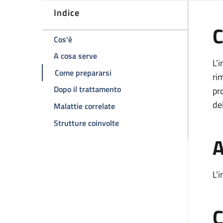
Indice
C
della pagina Rimozione dei corni laterali de
Cos'è
della pagina Rimozione dei corni late
A cosa serve
L’
della pagina Rimozione dei corni 
Come prepararsi
ri
della pagina Rimozione dei cor
Dopo il trattamento
pr
de
della pagina Rimozione dei corni
Malattie correlate
della pagina Rimozione dei corn
Strutture coinvolte
A
L’
C