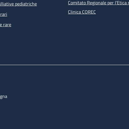
Comitato Regionale per l’Etica 
lliative pediatriche
Clinica COREC
rari
e rare
ogna