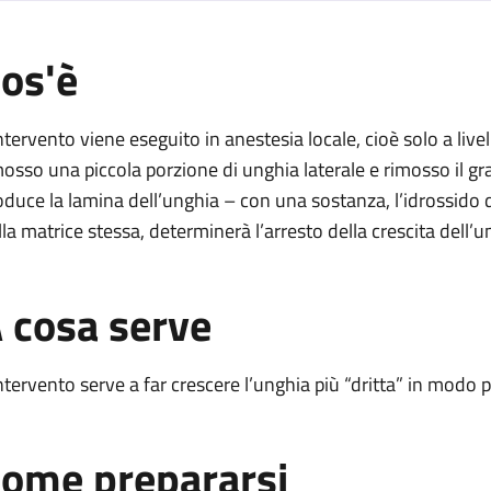
os'è
lla matrice ungueale
rali della matrice ungueale
intervento viene eseguito in anestesia locale, cioè solo a live
laterali della matrice ungueale
mosso una piccola porzione di unghia laterale e rimosso il gr
ni laterali della matrice ungueale
oduce la lamina dell’unghia – con una sostanza, l’idrossido di 
lla matrice stessa, determinerà l’arresto della crescita dell’
 laterali della matrice ungueale
i laterali della matrice ungueale
 cosa serve
intervento serve a far crescere l’unghia più “dritta” in modo
ome prepararsi