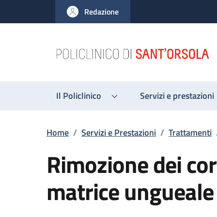
Salta al contenuto principale
Skip to footer content
Redazione
Il Policlinico
Servizi e prestazioni
Briciole di pane
Home
/
Servizi e Prestazioni
/
Trattamenti
Rimozione dei corn
matrice ungueale