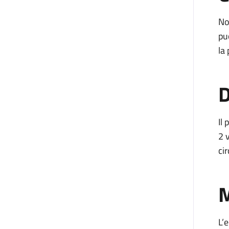
No
pu
la
D
Il
2 v
ci
M
L’