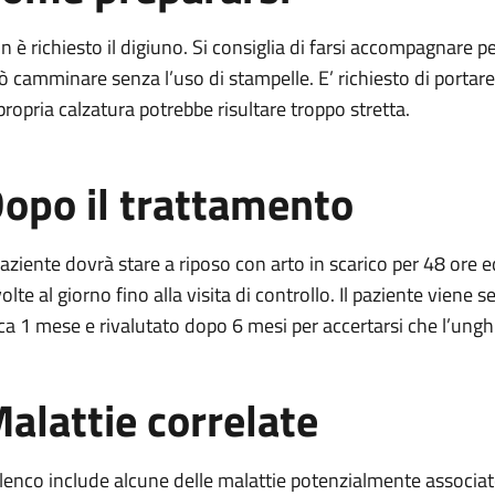
n è richiesto il digiuno. Si consiglia di farsi accompagnare 
ò camminare senza l’uso di stampelle. E’ richiesto di portar
 propria calzatura potrebbe risultare troppo stretta.
opo il trattamento
 paziente dovrà stare a riposo con arto in scarico per 48 ore 
olte al giorno fino alla visita di controllo. Il paziente viene 
rca 1 mese e rivalutato dopo 6 mesi per accertarsi che l’unghia
alattie correlate
elenco include alcune delle malattie potenzialmente associa