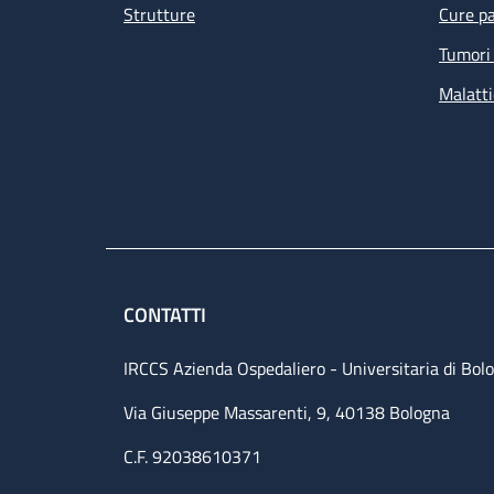
Strutture
Cure pa
Tumori 
Malatti
CONTATTI
IRCCS Azienda Ospedaliero - Universitaria di Bol
Via Giuseppe Massarenti, 9, 40138 Bologna
C.F. 92038610371