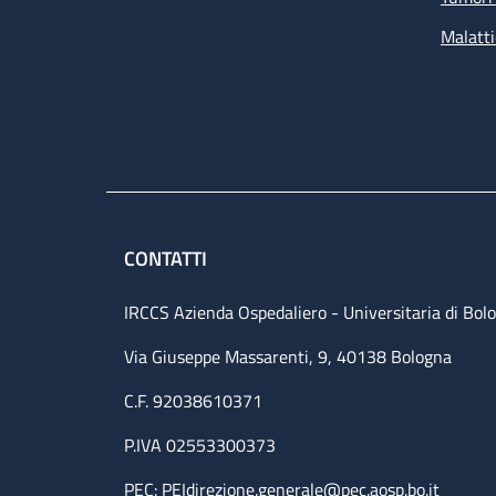
Malatti
CONTATTI
IRCCS Azienda Ospedaliero - Universitaria di Bol
Via Giuseppe Massarenti, 9, 40138 Bologna
C.F. 92038610371
P.IVA 02553300373
PEC:
PEIdirezione.generale@pec.aosp.bo.it