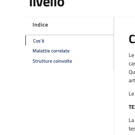
livello
Indice
C
della pagina Tecniche di Procreazione Medica
Cos'è
della pagina Tecniche di Procre
Malattie correlate
Le
della pagina Tecniche di Procr
Strutture coinvolte
ca
Qu
ar
Le
TE
La
te