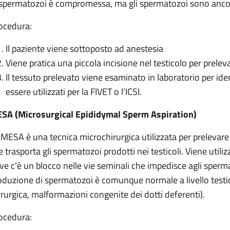
 spermatozoi è compromessa, ma gli spermatozoi sono ancora 
ocedura:
Il paziente viene sottoposto ad anestesia
Viene pratica una piccola incisione nel testicolo per prelev
Il tessuto prelevato viene esaminato in laboratorio per ide
essere utilizzati per la FIVET o l’ICSI.
SA (Microsurgical Epididymal Sperm Aspiration)
 MESA è una tecnica microchirurgica utilizzata per prelevare
e trasporta gli spermatozoi prodotti nei testicoli. Viene utili
ve c’è un blocco nelle vie seminali che impedisce agli sperma
oduzione di spermatozoi è comunque normale a livello testico
irurgica, malformazioni congenite dei dotti deferenti).
ocedura: