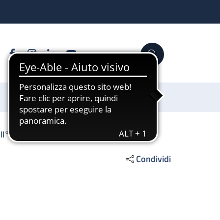
Facebook
Instagram
Linkedin
YouTube
Cerca
Sostienici
° livello
Condividi