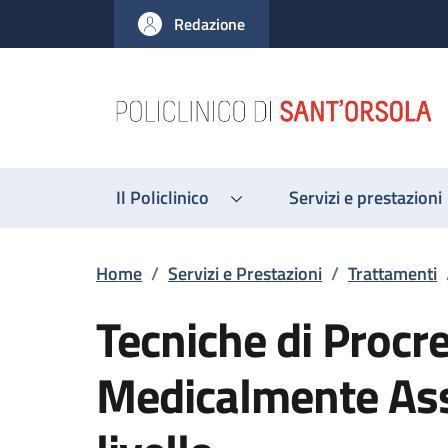
Salta al contenuto principale
Skip to footer content
Redazione
Il Policlinico
Servizi e prestazioni
Briciole di pane
Home
/
Servizi e Prestazioni
/
Trattamenti
Tecniche di Procr
Medicalmente Assi