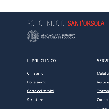
Footer
IL POLICLINICO
SERVI
Chi siamo
Malatti
Dove siamo
Visite 
Carta dei servizi
Tratta
Strutture
Cure pa
Tumori 