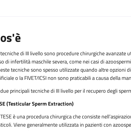
os'è
lmente Assistita PMA di III° livello
azione Medicalmente Assistita PMA di III° livello
 tecniche di III livello sono procedure chirurgiche avanzate ut
eazione Medicalmente Assistita PMA di III° livello
so di infertilità maschile severa, come nei casi di azoosperm
este tecniche sono spesso utilizzate quando altre opzioni 
tificiale o la FIVET/ICSI non sono praticabili a causa della 
 due principali tecniche di III livello per il recupero degli 
SE (Testicular Sperm Extraction)
 TESE è una procedura chirurgica che consiste nell’aspirazi
sticoli. Viene generalmente utilizzata in pazienti con azoos