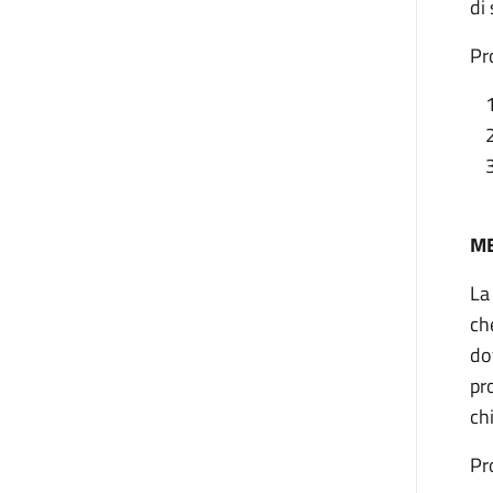
di
Pr
ME
La
ch
do
pr
ch
Pr